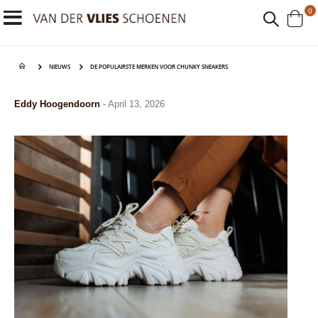
p
0
Toggle
Cart
Nav
NIEUWS
DE POPULAIRSTE MERKEN VOOR CHUNKY SNEAKERS
Eddy Hoogendoorn
-
April 13, 2026