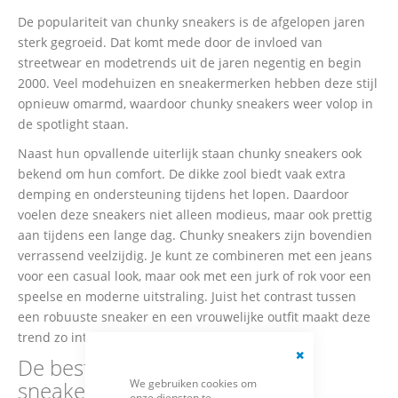
De populariteit van chunky sneakers is de afgelopen jaren
sterk gegroeid. Dat komt mede door de invloed van
streetwear en modetrends uit de jaren negentig en begin
2000. Veel modehuizen en sneakermerken hebben deze stijl
opnieuw omarmd, waardoor chunky sneakers weer volop in
de spotlight staan.
Naast hun opvallende uiterlijk staan chunky sneakers ook
bekend om hun comfort. De dikke zool biedt vaak extra
demping en ondersteuning tijdens het lopen. Daardoor
voelen deze sneakers niet alleen modieus, maar ook prettig
aan tijdens een lange dag. Chunky sneakers zijn bovendien
verrassend veelzijdig. Je kunt ze combineren met een jeans
voor een casual look, maar ook met een jurk of rok voor een
speelse en moderne uitstraling. Juist het contrast tussen
een robuuste sneaker en een vrouwelijke outfit maakt deze
trend zo interessant.
De beste merken voor chunky
Close
We gebruiken cookies om
sneakers
Cookie
onze diensten te