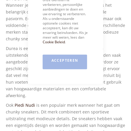
Bar
verbeteren, persoonlijke
Wanneer je op zoek bent naar chunky sneakers, is het
aanbiedingen te doen en
belangrijk om te kiezen voor kwaliteit en een goede
uw ervaring te verbeteren.
pasvorm. Een sneaker moet niet alleen mooi zijn, maar ook
Als u onderstaande
optionele cookies niet
voldoende ondersteuning en demping bieden. Verschillende
accepteert, kan dit uw
merken staan bekend om hun comfortabele en modieuze
ervaring beïnvloeden. Als je
meer wilt weten, lees dan
chunky sneakers.
Cookie Beleid
.
Durea is een merk dat vooral bekendstaat om zijn
uitstekende pasvorm. De sneakers van
Durea
worden vaak
ACCEPTEREN
aangeboden in verschillende breedtematen, waardoor ze
geschikt zijn voor verschillende voettypes. Dit zorgt ervoor
dat veel mensen een model vinden dat perfect aansluit bij
hun voeten. Daarnaast staat Durea bekend om het gebruik
van hoogwaardige materialen en een comfortabele
afwerking.
Ook
Piedi Nudi
is een populair merk wanneer het gaat om
chunky sneakers. Dit merk combineert een sportieve
uitstraling met modieuze details. De sneakers hebben vaak
een eigentijds design en worden gemaakt van hoogwaardige