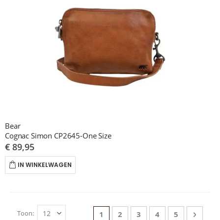
Bear
Cognac Simon CP2645-One Size
€ 89,95
IN WINKELWAGEN
Pagina
Toon
U lees momenteel pagina
Pagina
Pagina
Pagina
Pagina
Pagina
Volge
1
2
3
4
5