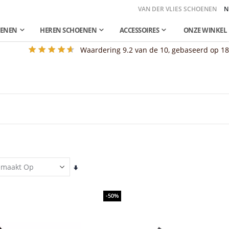
VAN DER VLIES SCHOENEN
N
OENEN
HEREN SCHOENEN
ACCESSOIRES
ONZE WINKEL
Waardering
9.2
van de 10, gebaseerd op
1
Van
laag
naar
hoog
-50%
sorteren