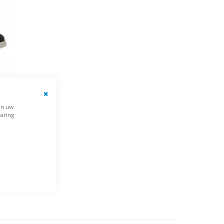
Close
en uw
Cookie
varing
Bar
DONKERBLAUWE LOAFER/BOOT ANDORA