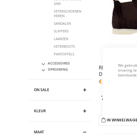
SINS
VETERSCHOENEN
HEREN
SANDALEN
SLIPPERS
LAARZEN
VETERBOOTS
PANTOFFELS
ACCESSOIRES
We gebruik
REINHARD FRAN
OPRUIMING
ervaring te
beïnvloeden
As
€ 109,95
€ 219,9
low
as
ON SALE
40
41
42
KLEUR
IN WINKELWAG
MAAT