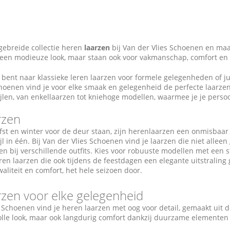
gebreide collectie heren
laarzen
bij Van der Vlies Schoenen en maa
een modieuze look, maar staan ook voor vakmanschap, comfort en t
 bent naar klassieke leren laarzen voor formele gelegenheden of jui
choenen vind je voor elke smaak en gelegenheid de perfecte laarzen
ijlen, van enkellaarzen tot kniehoge modellen, waarmee je je persoon
rzen
st en winter voor de deur staan, zijn herenlaarzen een onmisbaar
ijl in één. Bij Van der Vlies Schoenen vind je laarzen die niet alle
n bij verschillende outfits. Kies voor robuuste modellen met een s
eren laarzen die ook tijdens de feestdagen een elegante uitstraling
aliteit en comfort, het hele seizoen door.
rzen voor elke gelegenheid
s Schoenen vind je heren laarzen met oog voor detail, gemaakt uit 
volle look, maar ook langdurig comfort dankzij duurzame elementen z