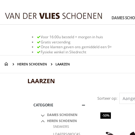
Ga
naar
de
DAMES SCH
inhoud
Voor 16:00u besteld = morgen in huis
Gratis verzending
Onze klanten geven ons gemiddeld een 9+
Fysieke winkel in Sliedrecht
HEREN SCHOENEN
LAARZEN
LAARZEN
Sorteer op
CATEGORIE
DAMES SCHOENEN
-50%
HEREN SCHOENEN
SNEAKERS
LOAFERS/MOCAS