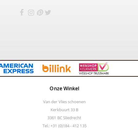
Onze Winkel
Van der Vlies schoenen
Kerkbuurt 33 B
3361 BC Sliedrecht
Tel.: +31 (0)184 - 412 135