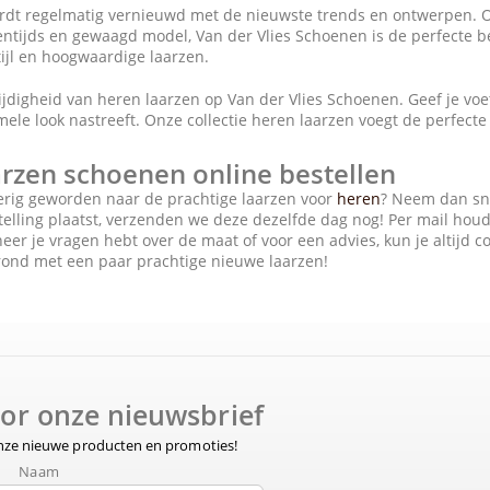
ordt regelmatig vernieuwd met de nieuwste trends en ontwerpen. Of
entijds en gewaagd model, Van der Vlies Schoenen is de perfecte b
tijl en hoogwaardige laarzen.
jdigheid van heren laarzen op Van der Vlies Schoenen. Geef je voete
mele look nastreeft. Onze collectie heren laarzen voegt de perfecte d
rzen schoenen online bestellen
erig geworden naar de prachtige laarzen voor
heren
? Neem dan sne
telling plaatst, verzenden we deze dezelfde dag nog! Per mail houd
eer je vragen hebt over de maat of voor een advies, kun je altijd
rond met een paar prachtige nieuwe laarzen!
voor onze nieuwsbrief
onze nieuwe producten en promoties!
Naam