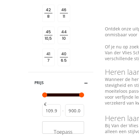
42
46
Ontdek onze uit
45
44
onmisbaar voor 
Of je nu op zoek
Van der Vlies S
41
40
verschillende st
Heren laa
Wanneer de herf
PRIJS
stevigheid en st
moeiteloos passe
voor verfijnde l
verzekerd van kw
€
-
Heren laa
Bij Van der Vlie
alleen een stijl
Toepass