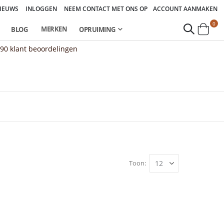
IEUWS
INLOGGEN
NEEM CONTACT MET ONS OP
ACCOUNT AANMAKEN
pro
0
MERKEN
BLOG
OPRUIMING
Cart
890
klant beoordelingen
Toon