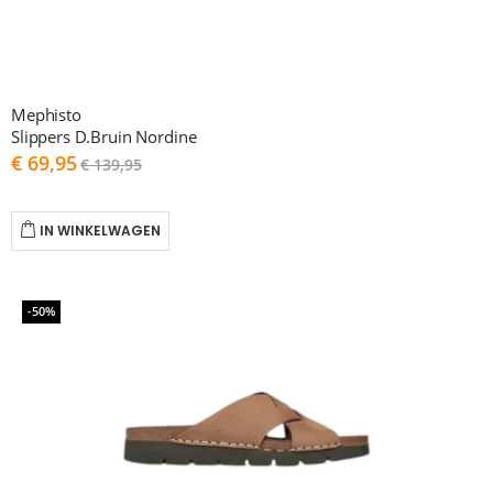
Mephisto
Slippers D.Bruin Nordine
As
€ 69,95
€ 139,95
low
as
IN WINKELWAGEN
-50%