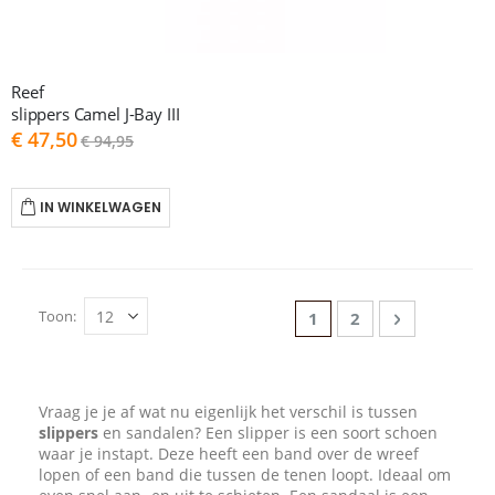
Reef
slippers Camel J-Bay III
As
€ 47,50
€ 94,95
low
as
IN WINKELWAGEN
Pagina
Toon
U lees momenteel pag
Pagina
Pagina
Volgende
1
2
Vraag je je af wat nu eigenlijk het verschil is tussen
slippers
en sandalen? Een slipper is een soort schoen
waar je instapt. Deze heeft een band over de wreef
lopen of een band die tussen de tenen loopt. Ideaal om