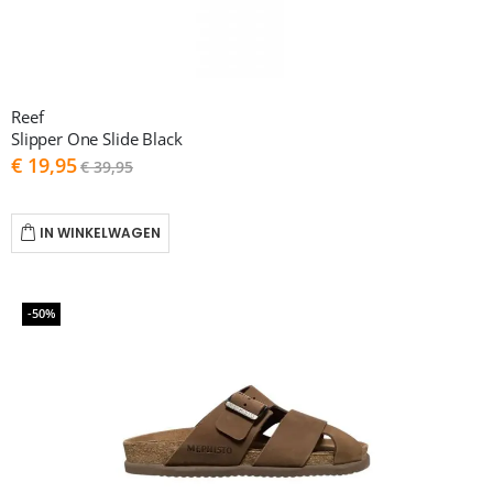
Reef
Slipper One Slide Black
As
€ 19,95
€ 39,95
low
as
IN WINKELWAGEN
-50%