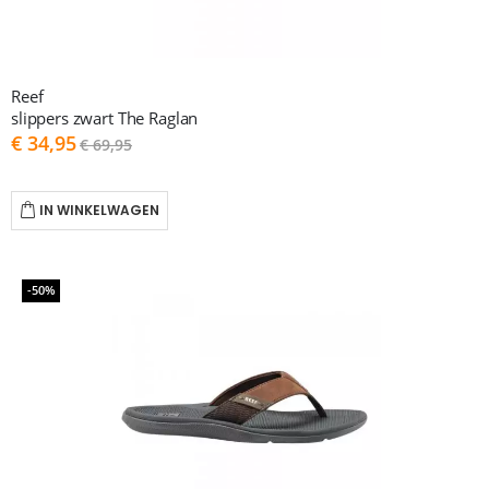
Reef
slippers zwart The Raglan
As
€ 34,95
€ 69,95
low
as
IN WINKELWAGEN
-50%