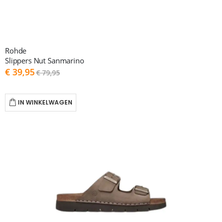
Rohde
Slippers Nut Sanmarino
As
€ 39,95
€ 79,95
low
as
IN WINKELWAGEN