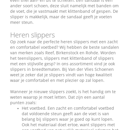
even snel aan- en uit te schieten. Een sandaal is een
ander soort schoen, deze sluit namelijk met banden om
de voet, die je vastmaakt met klittenband of gespen. De
slipper is makkelijk, maar de sandaal geeft je voeten
meer steun.
Heren slippers
Op zoek naar de perfecte heren slippers met een zacht
en comfortabel voetbed? Wij hebben de beste sandalen
van merken zoals Reef, Birkenstock en Rohde. Worden
het teenslippers, slippers met klittenband of slippers
met een stijlvolle gesp? In ons assortiment vind je ook
slippers in breedtematen. Bij Van der Vlies Schoenen
weet je zeker dat je slippers vindt van hoge kwaliteit
waar je comfortabel en met plezier op zal lopen.
Wanneer je nieuwe slippers zoekt, is het handig om te
weten waarop je moet letten. Dat zijn een aantal
punten zoals:
Het voetbed. Een zacht en comfortabel voetbed
dat voldoende steun geeft aan de voet is van
belang bij slippers waar je goed op kunt lopen.
Ook het materiaal doet ertoe, want slippers met