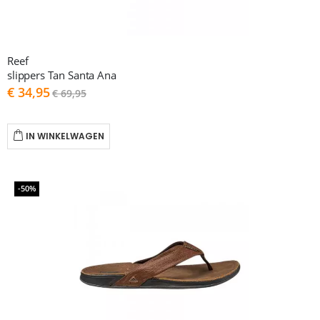
Reef
slippers Tan Santa Ana
As
€ 34,95
€ 69,95
low
as
IN WINKELWAGEN
-50%