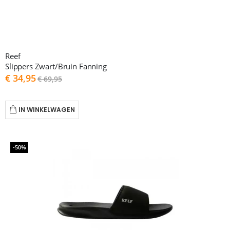
Reef
Slippers Zwart/Bruin Fanning
As
€ 34,95
€ 69,95
low
as
IN WINKELWAGEN
-50%