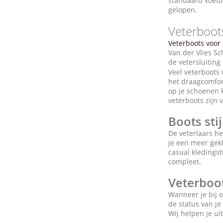
standaard voetbe
gelopen.
Veterboo
Veterboots voo
Van der Vlies S
de vetersluiting
Veel veterboots 
het draagcomfo
op je schoenen k
veterboots zijn 
Boots sti
De veterlaars he
je een meer gek
casual kledingst
compleet.
Veterboot
Wanneer je bij o
de status van je
Wij helpen je ui