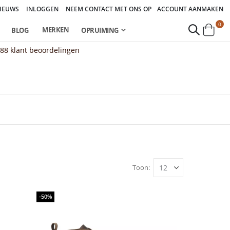
IEUWS
INLOGGEN
NEEM CONTACT MET ONS OP
ACCOUNT AANMAKEN
pro
0
MERKEN
BLOG
OPRUIMING
Cart
888
klant beoordelingen
Toon
-50%