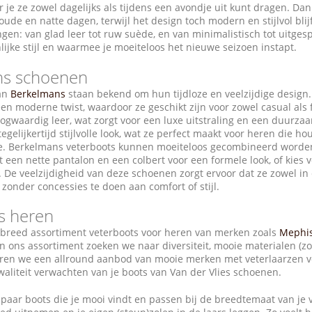
je ze zowel dagelijks als tijdens een avondje uit kunt dragen. Dankz
ude en natte dagen, terwijl het design toch modern en stijlvol blijf
ngen: van glad leer tot ruw suède, en van minimalistisch tot uitgespr
lijke stijl en waarmee je moeiteloos het nieuwe seizoen instapt.
ns schoenen
van
Berkelmans
staan bekend om hun tijdloze en veelzijdige desig
een moderne twist, waardoor ze geschikt zijn voor zowel casual al
ogwaardig leer, wat zorgt voor een luxe uitstraling en een duurza
egelijkertijd stijlvolle look, wat ze perfect maakt voor heren die 
je. Berkelmans veterboots kunnen moeiteloos gecombineerd worden m
 een nette pantalon en een colbert voor een formele look, of kies 
. De veelzijdigheid van deze schoenen zorgt ervoor dat ze zowel in e
onder concessies te doen aan comfort of stijl.
s heren
breed assortiment veterboots voor heren van merken zoals
Mephi
 ons assortiment zoeken we naar diversiteit, mooie materialen (zoa
ëren we een allround aanbod van mooie merken met veterlaarzen vo
aliteit verwachten van je boots van Van der Vlies schoenen.
e paar boots die je mooi vindt en passen bij de breedtemaat van je