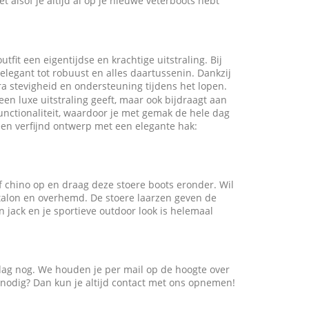
 alsof je altijd al op je nieuwe veterboots hebt
tfit een eigentijdse en krachtige uitstraling. Bij
legant tot robuust en alles daartussenin. Dankzij
xtra stevigheid en ondersteuning tijdens het lopen.
een luxe uitstraling geeft, maar ook bijdraagt aan
unctionaliteit, waardoor je met gemak de hele dag
 een verfijnd ontwerp met een elegante hak:
 of chino op en draag deze stoere boots eronder. Wil
alon en overhemd. De stoere laarzen geven de
n jack en je sportieve outdoor look is helemaal
 dag nog. We houden je per mail op de hoogte over
s nodig? Dan kun je altijd contact met ons opnemen!