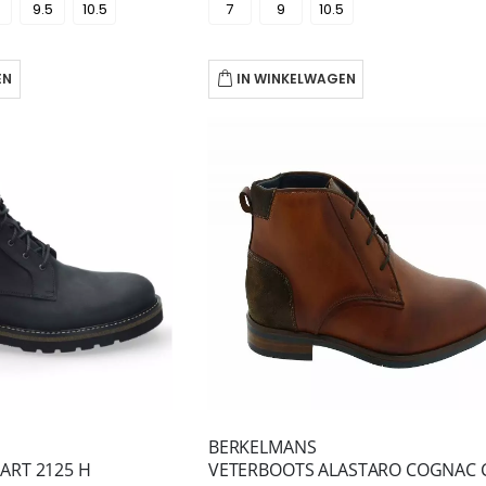
9.5
10.5
7
9
10.5
EN
IN WINKELWAGEN
BERKELMANS
ART 2125 H
VETERBOOTS ALASTARO COGNAC 