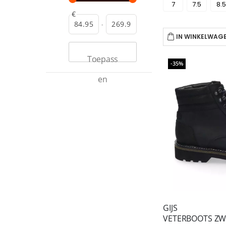
7
7.5
8.5
€
-
IN WINKELWAG
Toepass
-35%
en
GIJS
VETERBOOTS ZW