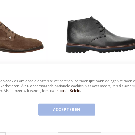
en cookies om onze diensten te verbeteren, persoonlijke aanbiedingen te doen 
MEPHISTO
 verbeteren. Als u onderstaande optionele cookies niet accepteert, kan dit uw er
. Als je meer wilt weten, lees dan
Cookie Beleid
.
GLAS SILESIA
VETERBOOTS ZWART BERTO
€ 249,95
5
ACCEPTEREN
7.5
8.5
9.5
11