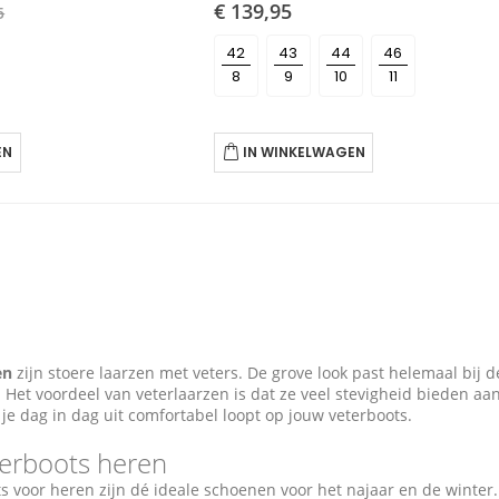
€ 139,95
5
42
43
44
46
EN
IN WINKELWAGEN
en
zijn stoere laarzen met veters. De grove look past helemaal bij 
jk. Het voordeel van veterlaarzen is dat ze veel stevigheid bieden aa
e dag in dag uit comfortabel loopt op jouw veterboots.
terboots heren
s voor heren zijn dé ideale schoenen voor het najaar en de winter