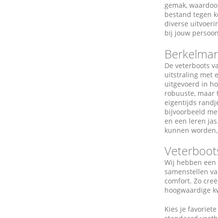
gemak, waardoor 
bestand tegen ko
diverse uitvoeri
bij jouw persoon
Berkelma
De veterboots 
uitstraling met 
uitgevoerd in ho
robuuste, maar t
eigentijds rand
bijvoorbeeld met
en een leren jas
kunnen worden, z
Veterboot
Wij hebben een 
samenstellen van
comfort. Zo cre
hoogwaardige kw
Kies je favoriet