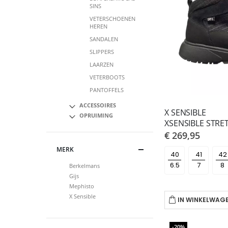
SINS
VETERSCHOENEN
HEREN
SANDALEN
SLIPPERS
LAARZEN
VETERBOOTS
PANTOFFELS
ACCESSOIRES
X SENSIBLE
OPRUIMING
€ 269,95
MERK
40
41
42
Berkelmans
Gijs
Mephisto
X Sensible
IN WINKELWAG
-20%