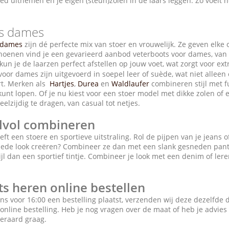
d uitnemen en je eigen (steun)zolen in de laars leggen. Zo voelt het
ts dames
r dames
zijn dé perfecte mix van stoer en vrouwelijk. Ze geven elke ou
choenen vind je een gevarieerd aanbod veterboots voor dames, van e
 kun je de laarzen perfect afstellen op jouw voet, wat zorgt voor e
voor dames zijn uitgevoerd in soepel leer of suède, wat niet alleen 
rt. Merken als
Hartjes
,
Durea
en
Waldlaufer
combineren stijl met f
unt lopen. Of je nu kiest voor een stoer model met dikke zolen of
veelzijdig te dragen, van casual tot netjes.
jlvol combineren
eft een stoere en sportieve uitstraling. Rol de pijpen van je jeans
lede look creëren? Combineer ze dan met een slank gesneden pant
ijl dan een sportief tintje. Combineer je look met een denim of lere
s heren online bestellen
ns voor 16:00 een bestelling plaatst, verzenden wij deze dezelfde
 online bestelling. Heb je nog vragen over de maat of heb je advie
teraard graag.