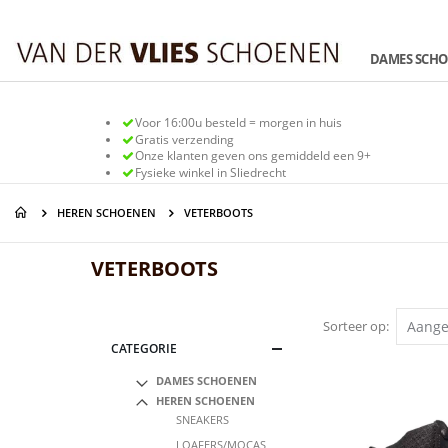
Ga
naar
de
DAMES SCH
inhoud
Voor 16:00u besteld = morgen in huis
Gratis verzending
Onze klanten geven ons gemiddeld een 9+
Fysieke winkel in Sliedrecht
HEREN SCHOENEN
VETERBOOTS
VETERBOOTS
Sorteer op
CATEGORIE
DAMES SCHOENEN
HEREN SCHOENEN
SNEAKERS
LOAFERS/MOCAS