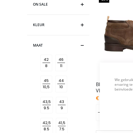
ON SALE
KLEUR
MAAT
42
46
We gebruik
45
44
BERKELMANS
ervaring te
beïnvloeden
VETERBOOTS DOU
As
€ 119,95
€ 149,9
low
43,5
43
as
41
44
42,5
41,5