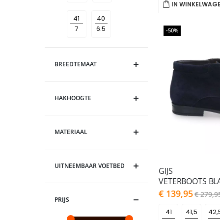
IN WINKELWAG
41
40
-50%
BREEDTEMAAT
HAKHOOGTE
MATERIAAL
UITNEEMBAAR VOETBED
GIJS
VETERBOOTS BL
As
€ 139,95
€ 279,9
low
PRIJS
as