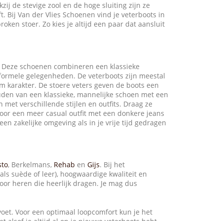
ij de stevige zool en de hoge sluiting zijn ze
t. Bij Van der Vlies Schoenen vind je veterboots in
oken stoer. Zo kies je altijd een paar dat aansluit
n. Deze schoenen combineren een klassieke
s formele gelegenheden. De veterboots zijn meestal
am karakter. De stoere veters geven de boots een
houden van een klassieke, mannelijke schoen met een
et verschillende stijlen en outfits. Draag ze
voor een meer casual outfit met een donkere jeans
en zakelijke omgeving als in je vrije tijd gedragen
sto
, Berkelmans,
Rehab
en
Gijs
. Bij het
ls suède of leer), hoogwaardige kwaliteit en
or heren die heerlijk dragen. Je mag dus
 voet. Voor een optimaal loopcomfort kun je het