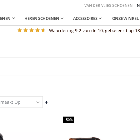
VAN DER VLIES SCHOENEN
N
OENEN
HEREN SCHOENEN
ACCESSOIRES
ONZE WINKEL
Waardering
9.2
van de 10, gebaseerd op
1
Van
laag
naar
hoog
-50%
sorteren