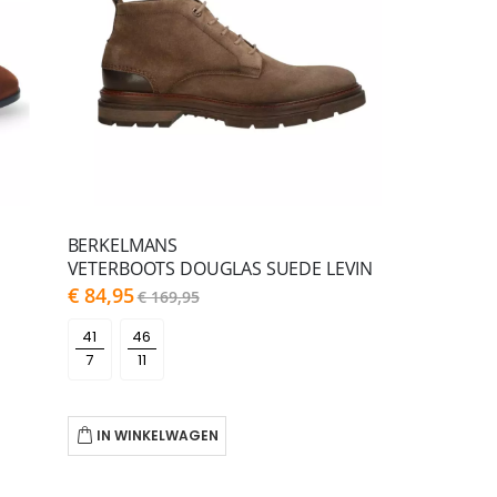
BERKELMANS
VETERBOOTS DOUGLAS SUEDE LEVIN
As
€ 84,95
€ 169,95
low
as
41
46
IN WINKELWAGEN