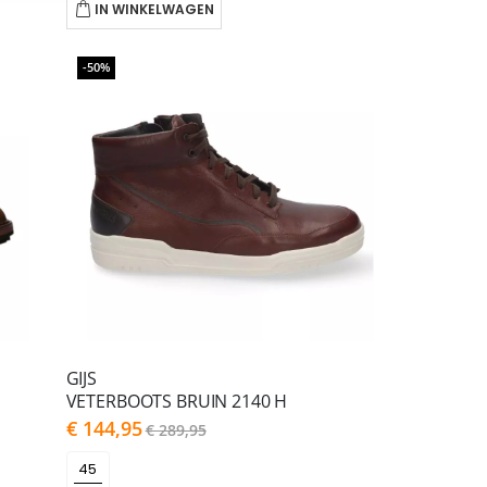
IN WINKELWAGEN
-50%
GIJS
VETERBOOTS BRUIN 2140 H
As
€ 144,95
€ 289,95
low
as