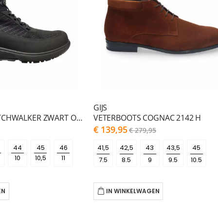
GIJS
XSENSIBLE STRETCHWALKER ZWART OULO MEN H
VETERBOOTS COGNAC 2142 H
As
€ 139,95
€ 279,95
low
as
44
45
46
7.5
8.5
9
9.5
10.5
EN
IN WINKELWAGEN