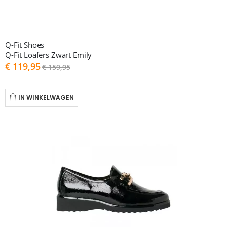
Q-Fit Shoes
Q-Fit Loafers Zwart Emily
As
€ 119,95
€ 159,95
low
as
IN WINKELWAGEN