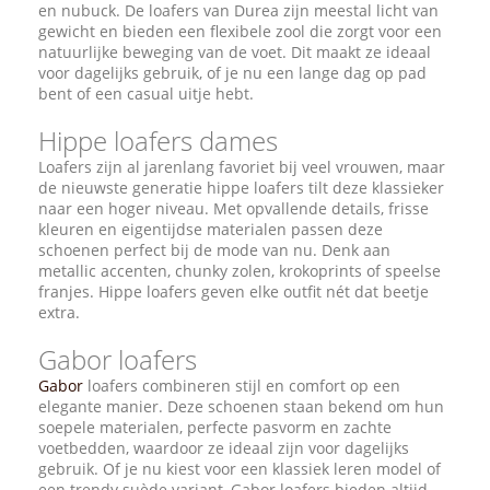
en nubuck. De loafers van Durea zijn meestal licht van
gewicht en bieden een flexibele zool die zorgt voor een
natuurlijke beweging van de voet. Dit maakt ze ideaal
voor dagelijks gebruik, of je nu een lange dag op pad
bent of een casual uitje hebt.
Hippe loafers dames
Loafers zijn al jarenlang favoriet bij veel vrouwen, maar
de nieuwste generatie hippe loafers tilt deze klassieker
naar een hoger niveau. Met opvallende details, frisse
kleuren en eigentijdse materialen passen deze
schoenen perfect bij de mode van nu. Denk aan
metallic accenten, chunky zolen, krokoprints of speelse
franjes. Hippe loafers geven elke outfit nét dat beetje
extra.
Gabor loafers
Gabor
loafers combineren stijl en comfort op een
elegante manier. Deze schoenen staan bekend om hun
soepele materialen, perfecte pasvorm en zachte
voetbedden, waardoor ze ideaal zijn voor dagelijks
gebruik. Of je nu kiest voor een klassiek leren model of
een trendy suède variant, Gabor loafers bieden altijd