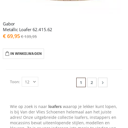
Gabor
Metallic Loafer 62.415.62
As
€ 69,95
€ 139,95
low
as
IN WINKELWAGEN
Pagina
Toon
U lees momenteel pag
Pagina
Pagina
Volgende
1
2
Wie op zoek is naar
loafers
waarop je lekker kunt lopen,
is bij Van der Vlies Schoenen helemaal aan het juiste
adres! Onze uitgebreide collectie loafers, instappers en
mocassins bevat uiteenlopende stijlen, modellen en