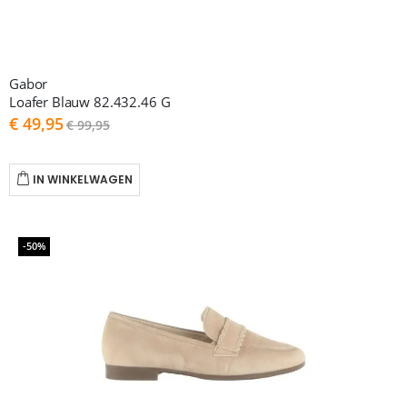
Gabor
Loafer Blauw 82.432.46 G
As
€ 49,95
€ 99,95
low
as
IN WINKELWAGEN
-50%