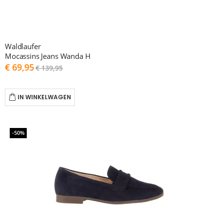
Waldlaufer
Mocassins Jeans Wanda H
As
€ 69,95
€ 139,95
low
as
IN WINKELWAGEN
-50%