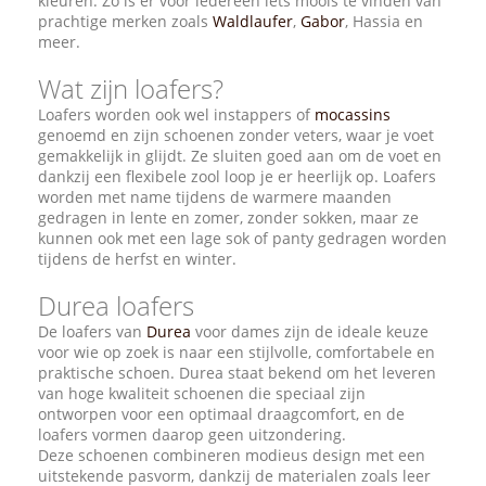
kleuren. Zo is er voor iedereen iets moois te vinden van
prachtige merken zoals
Waldlaufer
,
Gabor
, Hassia en
meer.
Wat zijn loafers?
Loafers worden ook wel instappers of
mocassins
genoemd en zijn schoenen zonder veters, waar je voet
gemakkelijk in glijdt. Ze sluiten goed aan om de voet en
dankzij een flexibele zool loop je er heerlijk op. Loafers
worden met name tijdens de warmere maanden
gedragen in lente en zomer, zonder sokken, maar ze
kunnen ook met een lage sok of panty gedragen worden
tijdens de herfst en winter.
Durea loafers
De loafers van
Durea
voor dames zijn de ideale keuze
voor wie op zoek is naar een stijlvolle, comfortabele en
praktische schoen. Durea staat bekend om het leveren
van hoge kwaliteit schoenen die speciaal zijn
ontworpen voor een optimaal draagcomfort, en de
loafers vormen daarop geen uitzondering.
Deze schoenen combineren modieus design met een
uitstekende pasvorm, dankzij de materialen zoals leer