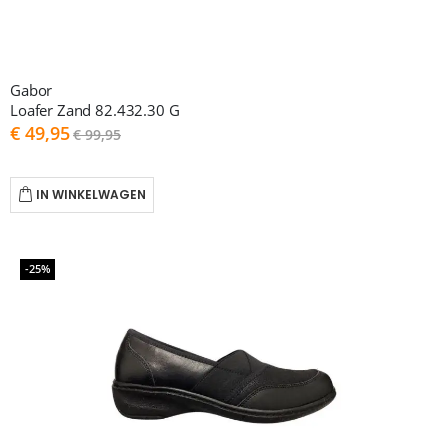
Gabor
Loafer Zand 82.432.30 G
As
€ 49,95
€ 99,95
low
as
IN WINKELWAGEN
-25%