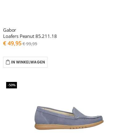
Gabor
Loafers Peanut 85.211.18
As
€ 49,95
€ 99,95
low
as
IN WINKELWAGEN
-50%