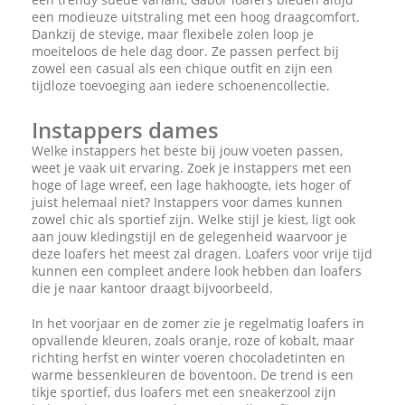
een modieuze uitstraling met een hoog draagcomfort.
Dankzij de stevige, maar flexibele zolen loop je
moeiteloos de hele dag door. Ze passen perfect bij
zowel een casual als een chique outfit en zijn een
tijdloze toevoeging aan iedere schoenencollectie.
Instappers dames
Welke instappers het beste bij jouw voeten passen,
weet je vaak uit ervaring. Zoek je instappers met een
hoge of lage wreef, een lage hakhoogte, iets hoger of
juist helemaal niet? Instappers voor dames kunnen
zowel chic als sportief zijn. Welke stijl je kiest, ligt ook
aan jouw kledingstijl en de gelegenheid waarvoor je
deze loafers het meest zal dragen. Loafers voor vrije tijd
kunnen een compleet andere look hebben dan loafers
die je naar kantoor draagt bijvoorbeeld.
In het voorjaar en de zomer zie je regelmatig loafers in
opvallende kleuren, zoals oranje, roze of kobalt, maar
richting herfst en winter voeren chocoladetinten en
warme bessenkleuren de boventoon. De trend is een
tikje sportief, dus loafers met een sneakerzool zijn