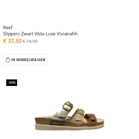
Reef
Slippers Zwart Vista Luxe Vivianahh
As
€ 37,50
€ 74,95
low
as
IN WINKELWAGEN
-50%