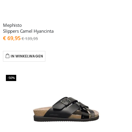
Mephisto
Slippers Camel Hyancinta
As
€ 69,95
€ 139,95
low
as
IN WINKELWAGEN
-50%