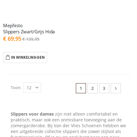
Mephisto
Slippers Zwart/Grijs Hida
As
€ 69,95
€ 139,95
low
as
IN WINKELWAGEN
Pagina
Toon
U lees momenteel pagin
Pagina
Pagina
Pagina
Volgend
1
2
3
Slippers voor dames
zijn niet alleen comfortabel en
praktisch, maar ook een onmisbare toevoeging aan de
zomergarderobe. Bij Van der Vlies Schoenen hebben we
een uitgebreide collectie slippers die zowel stijlvol als