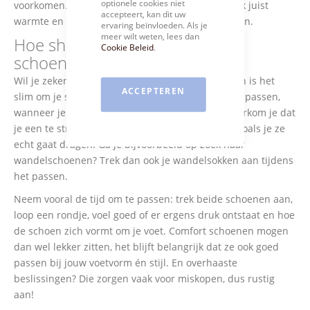
optionele cookies niet
voorkomen. Synthetische materialen houden vaak juist
accepteert, kan dit uw
warmte en vocht vast en dat wil je liever vermijden.
ervaring beïnvloeden. Als je
meer wilt weten, lees dan
Hoe shop je de leukste comfort
Cookie Beleid
.
schoenen?
Wil je zeker weten dat je de juiste maat kiest? Dan is het
ACCEPTEREN
slim om je schoenen aan het einde van de dag te passen,
wanneer je voeten het meest opgezet zijn. Zo voorkom je dat
je een te strak model kiest. Pas je schoenen ook zoals je ze
echt gaat dragen. Ga je bijvoorbeeld op zoek naar
wandelschoenen? Trek dan ook je wandelsokken aan tijdens
het passen.
Neem vooral de tijd om te passen: trek beide schoenen aan,
loop een rondje, voel goed of er ergens druk ontstaat en hoe
de schoen zich vormt om je voet. Comfort schoenen mogen
dan wel lekker zitten, het blijft belangrijk dat ze ook goed
passen bij jouw voetvorm én stijl. En overhaaste
beslissingen? Die zorgen vaak voor miskopen, dus rustig
aan!