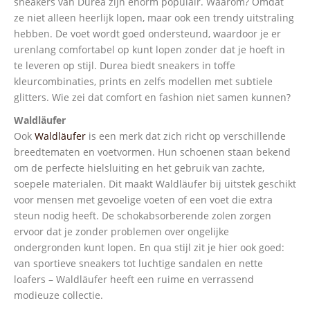
sneakers van Durea zijn enorm populair. Waarom? Omdat
ze niet alleen heerlijk lopen, maar ook een trendy uitstraling
hebben. De voet wordt goed ondersteund, waardoor je er
urenlang comfortabel op kunt lopen zonder dat je hoeft in
te leveren op stijl. Durea biedt sneakers in toffe
kleurcombinaties, prints en zelfs modellen met subtiele
glitters. Wie zei dat comfort en fashion niet samen kunnen?
Waldläufer
Ook
Waldläufer
is een merk dat zich richt op verschillende
breedtematen en voetvormen. Hun schoenen staan bekend
om de perfecte hielsluiting en het gebruik van zachte,
soepele materialen. Dit maakt Waldläufer bij uitstek geschikt
voor mensen met gevoelige voeten of een voet die extra
steun nodig heeft. De schokabsorberende zolen zorgen
ervoor dat je zonder problemen over ongelijke
ondergronden kunt lopen. En qua stijl zit je hier ook goed:
van sportieve sneakers tot luchtige sandalen en nette
loafers – Waldläufer heeft een ruime en verrassend
modieuze collectie.