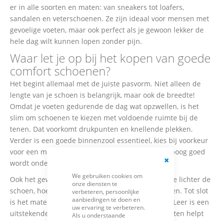
er in alle soorten en maten: van sneakers tot loafers,
sandalen en veterschoenen. Ze zijn ideaal voor mensen met
gevoelige voeten, maar ook perfect als je gewoon lekker de
hele dag wilt kunnen lopen zonder pijn.
Waar let je op bij het kopen van goede
comfort schoenen?
Het begint allemaal met de juiste pasvorm. Niet alleen de
lengte van je schoen is belangrijk, maar ook de breedte!
Omdat je voeten gedurende de dag wat opzwellen, is het
slim om schoenen te kiezen met voldoende ruimte bij de
tenen. Dat voorkomt drukpunten en knellende plekken.
Verder is een goede binnenzool essentieel, kies bij voorkeur
voor een model met lichte vorming, zodat je voetboog goed
wordt ondersteund.
Close
We gebruiken cookies om
Cookie
Ook het gewicht van de schoen speelt een rol. Hoe lichter de
onze diensten te
Bar
schoen, hoe minder snel je spieren vermoeid raken. Tot slot
verbeteren, persoonlijke
aanbiedingen te doen en
is het materiaal van de schoen van groot belang. Leer is een
uw ervaring te verbeteren.
uitstekende keuze, omdat het ademt en zweetvoeten helpt
Als u onderstaande