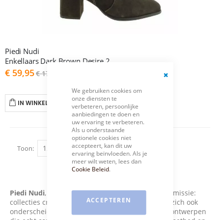
Piedi Nudi
Enkellaars Dark Brown Desire 2
As
€ 59,95
€ 179,95
low
as
Close
We gebruiken cookies om
Cookie
onze diensten te
Bar
IN WINKELWAGEN
verbeteren, persoonlijke
aanbiedingen te doen en
uw ervaring te verbeteren.
Als u onderstaande
optionele cookies niet
accepteert, kan dit uw
Toon
ervaring beïnvloeden. Als je
meer wilt weten, lees dan
Cookie Beleid
.
Piedi Nudi
, een jong Nederlands merk, heeft een missie:
ACCEPTEREN
collecties creëren die niet alleen mooi zijn, maar zich ook
onderscheiden van de massa. Door schoenen te ontwerpen