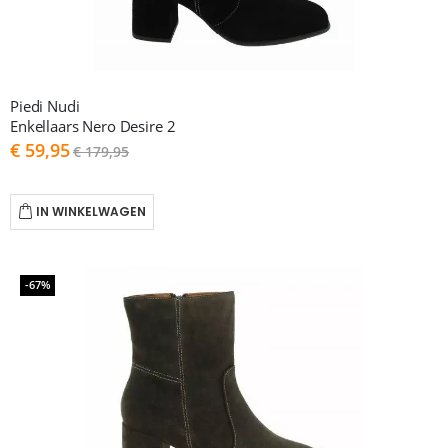
Piedi Nudi
Enkellaars Nero Desire 2
As
€ 59,95
€ 179,95
low
as
IN WINKELWAGEN
-67%