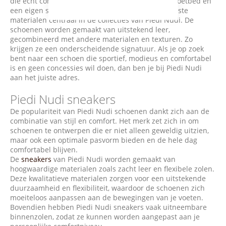
die echt comfortabel zijn, met een uitneembaar voetbed en
een eigen stijl. Inmiddels staan kwaliteit en de beste
materialen centraal in de collecties van Piedi Nudi. De
schoenen worden gemaakt van uitstekend leer,
gecombineerd met andere materialen en texturen. Zo
krijgen ze een onderscheidende signatuur. Als je op zoek
bent naar een schoen die sportief, modieus en comfortabel
is en geen concessies wil doen, dan ben je bij Piedi Nudi
aan het juiste adres.
Piedi Nudi sneakers
De populariteit van Piedi Nudi schoenen dankt zich aan de
combinatie van stijl en comfort. Het merk zet zich in om
schoenen te ontwerpen die er niet alleen geweldig uitzien,
maar ook een optimale pasvorm bieden en de hele dag
comfortabel blijven.
De
sneakers
van Piedi Nudi worden gemaakt van
hoogwaardige materialen zoals zacht leer en flexibele zolen.
Deze kwalitatieve materialen zorgen voor een uitstekende
duurzaamheid en flexibiliteit, waardoor de schoenen zich
moeiteloos aanpassen aan de bewegingen van je voeten.
Bovendien hebben Piedi Nudi sneakers vaak uitneembare
binnenzolen, zodat ze kunnen worden aangepast aan je