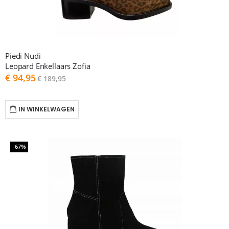
Piedi Nudi
Leopard Enkellaars Zofia
As
€ 94,95
€ 189,95
low
as
IN WINKELWAGEN
-67%