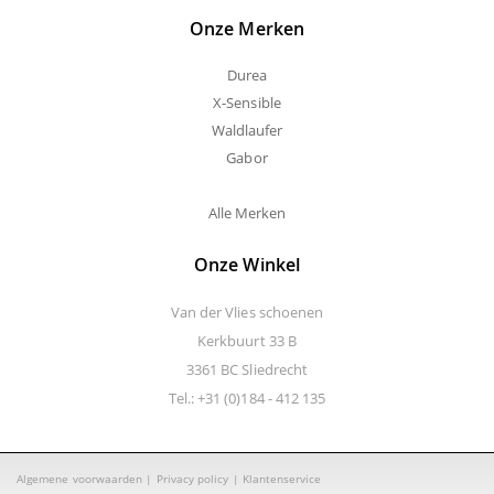
Onze Merken
Durea
X-Sensible
Waldlaufer
Gabor
Alle Merken
Onze Winkel
Van der Vlies schoenen
Kerkbuurt 33 B
3361 BC Sliedrecht
Tel.: +31 (0)184 - 412 135
Algemene voorwaarden
|
Privacy policy
|
Klantenservice