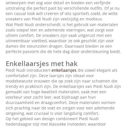
ontworpen met oog voor detail en bieden een verfijnde
uitstraling die perfect past bij verschillende outfits. Of je nu
een casual look wilt creëren of iets sportiefs zoekt, de witte
sneakers van Piedi Nudi zijn veelzijdig en modieus.
Wat Piedi Nudi onderscheidt, is het gebruik van materialen
zoals soepel leer en ademende voeringen, wat zorgt voor
ultiem comfort. De sneakers zijn vaak uitgerust met een
uitneembaar voetbed, waardoor ze ook geschikt zijn voor
dames die steunzolen dragen. Daarnaast bieden ze een
perfecte pasvorm die de hele dag door ondersteuning biedt.
Enkellaarsjes met hak
Piedi Nudi introduceert
enkellaarsjes
die zowel elegant als
comfortabel zijn. Deze laarsjes zijn ideaal voor
modebewuste vrouwen die op zoek zijn naar schoenen die
trendy en praktisch zijn. De enkellaarsjes van Piedi Nudi zijn
gemaakt van hoge kwaliteit materialen, vaak met een
voorkeur voor zacht leer, wat bijdraagt aan hun
duurzaamheid en draagcomfort. Deze materialen vormen
zich prachtig naar de voet en zorgen voor een ademende
omgeving, wat cruciaal is voor langdurig comfort.
Op het gebied van design combineert Piedi Nudi
hedendaagse stijl met klassieke invloeden, waardoor