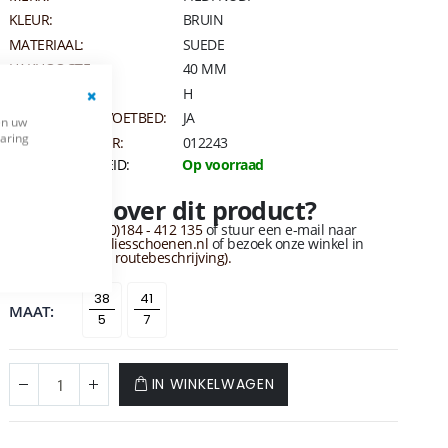
KLEUR:
BRUIN
MATERIAAL:
SUEDE
HAKHOOGTE:
40 MM
BREEDTEMAAT:
H
UITNEEMBAAR VOETBED:
JA
Close
en uw
Cookie
varing
ARTIKELNUMMER:
012243
Bar
BESCHIKBAARHEID:
Op voorraad
Vragen over dit product?
Bel naar
+31 (0)184 - 412 135
of stuur een e-mail naar
info@vandervliesschoenen.nl
of bezoek onze winkel in
sliedrecht
(Zie routebeschrijving).
38
41
MAAT
IN WINKELWAGEN