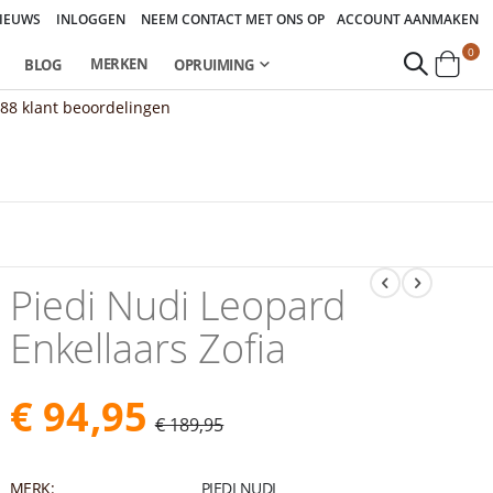
IEUWS
INLOGGEN
NEEM CONTACT MET ONS OP
ACCOUNT AANMAKEN
pro
0
MERKEN
BLOG
OPRUIMING
Cart
888
klant beoordelingen
Piedi Nudi Leopard
Enkellaars Zofia
€ 94,95
€ 189,95
MERK:
PIEDI NUDI