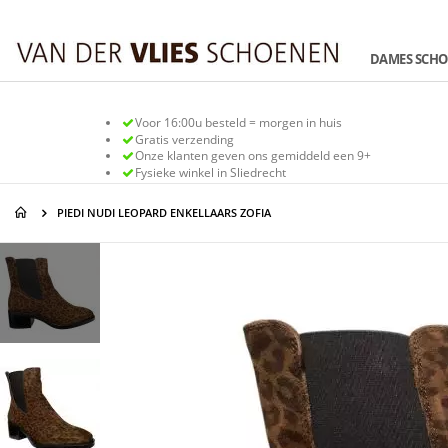
Ga
naar
de
DAMES SCH
inhoud
Voor 16:00u besteld = morgen in huis
Gratis verzending
Onze klanten geven ons gemiddeld een 9+
Fysieke winkel in Sliedrecht
PIEDI NUDI LEOPARD ENKELLAARS ZOFIA
Ga
Ga
naar
naar
het
het
einde
begin
van
van
de
de
afbeeldingen-
afbeeldingen-
gallerij
gallerij