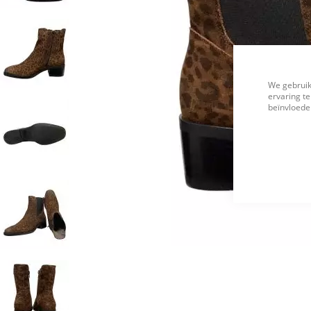
We gebruik
ervaring te
beïnvloeden