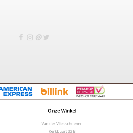
Onze Winkel
Van der Vlies schoenen
Kerkbuurt 33 B