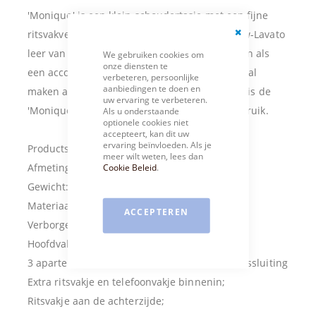
'Monique' is een klein schoudertasje met een fijne
ritsvakverdeling, gemaakt van het soepele Cow-Lavato
Close
leer van BEAR. Doordat de vakken gevormd zijn als
We gebruiken cookies om
Cookie
onze diensten te
Bar
een accordeon kun je het tasje zo breed of smal
verbeteren, persoonlijke
aanbiedingen te doen en
maken als je zelf wilt. Met haar casual design is de
uw ervaring te verbeteren.
'Monique' een perfect tasje voor dagelijks gebruik.
Als u onderstaande
optionele cookies niet
accepteert, kan dit uw
ervaring beïnvloeden. Als je
Productspecificaties
meer wilt weten, lees dan
Cookie Beleid
.
Afmetingen: 19,5 x 18 x 3 cm (hxbxd);
Gewicht: 370 gram;
Materiaal: 100% runderleer;
ACCEPTEREN
Verborgen voorvakje met ritssluiting;
Hoofdvak met ritssluiting:
3 aparte hoofdvakken, waarvan 1 met extra ritssluiting
Extra ritsvakje en telefoonvakje binnenin;
Ritsvakje aan de achterzijde;