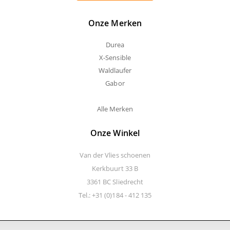
Onze Merken
Durea
X-Sensible
Waldlaufer
Gabor
Alle Merken
Onze Winkel
Van der Vlies schoenen
Kerkbuurt 33 B
3361 BC Sliedrecht
Tel.: +31 (0)184 - 412 135