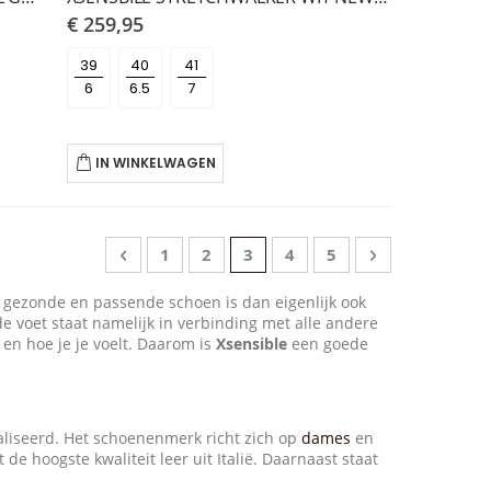
€ 259,95
39
40
41
IN WINKELWAGEN
Pagina
Pagina
Vorige
Pagina
Pagina
U lees momenteel pagina
Pagina
Pagina
Pagina
Volgende
1
2
3
4
5
 gezonde en passende schoen is dan eigenlijk ook
e voet staat namelijk in verbinding met alle andere
en hoe je je voelt. Daarom is
Xsensible
een goede
liseerd. Het schoenenmerk richt zich op
dames
en
 hoogste kwaliteit leer uit Italië. Daarnaast staat