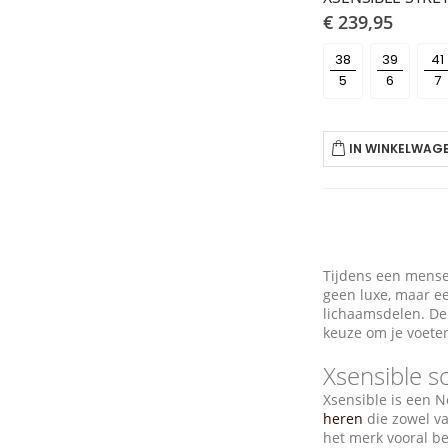
€ 239,95
38
39
41
IN WINKELWAG
Tijdens een mense
geen luxe, maar ee
lichaamsdelen. De 
keuze om je voeten 
Xsensible 
Xsensible is een 
heren
die zowel v
het merk vooral b