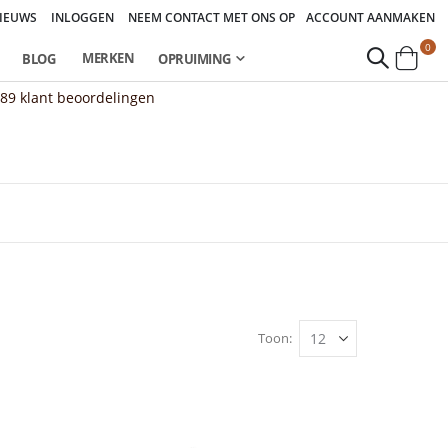
IEUWS
INLOGGEN
NEEM CONTACT MET ONS OP
ACCOUNT AANMAKEN
pro
0
MERKEN
BLOG
OPRUIMING
Cart
889
klant beoordelingen
Toon