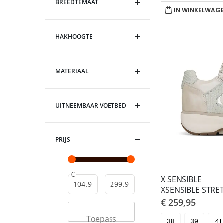
BREEDTEMAAT
IN WINKELWAG
HAKHOOGTE
MATERIAAL
UITNEEMBAAR VOETBED
PRIJS
€
X SENSIBLE
-
€ 259,95
Toepass
38
39
41