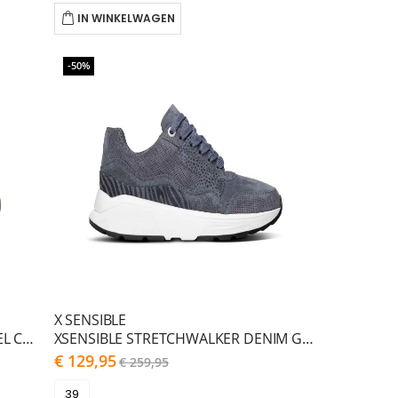
IN WINKELWAGEN
-50%
X SENSIBLE
XSENSIBLE STRETCHWALKER PASTEL COMBI MILAU G
XSENSIBLE STRETCHWALKER DENIM GOLDEN GATE LADY GX
As
€ 129,95
€ 259,95
low
as
39