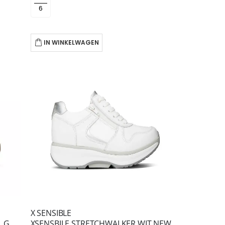
IN WINKELWAGEN
X SENSIBLE
XSENSIBLE STRETCHWALKER PEARL GOLDEN GATE LADY GX
XSENSBILE STRETCHWALKER WIT NEW JERSEY GX