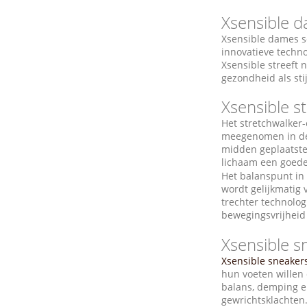
Xsensible 
Xsensible dames s
innovatieve techn
Xsensible streeft 
gezondheid als sti
Xsensible s
Het stretchwalker-
meegenomen in de 
midden geplaatste,
lichaam een goed
Het balanspunt in
wordt gelijkmatig 
trechter technolog
bewegingsvrijheid 
Xsensible s
Xsensible sneaker
hun voeten willen 
balans, demping en
gewrichtsklachten