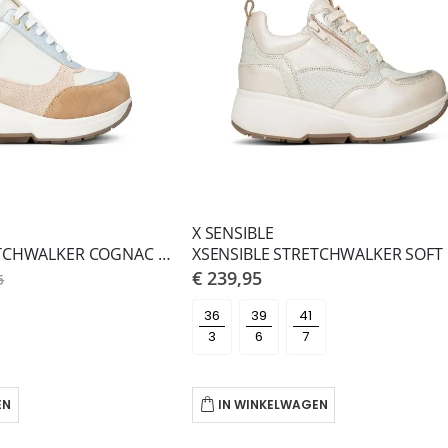
X SENSIBLE
XSENSIBLE STRETCHWALKER COGNAC COMBI PRISTINA HX
€ 239,95
5
36
39
41
EN
IN WINKELWAGEN