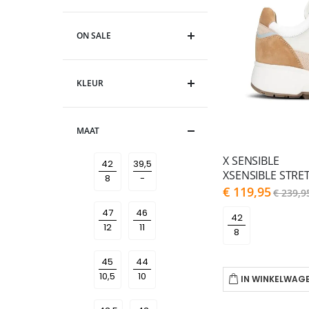
ON SALE
KLEUR
MAAT
X SENSIBLE
42
39,5
As
€ 119,95
€ 239,9
low
as
47
46
42
45
44
IN WINKELWAG