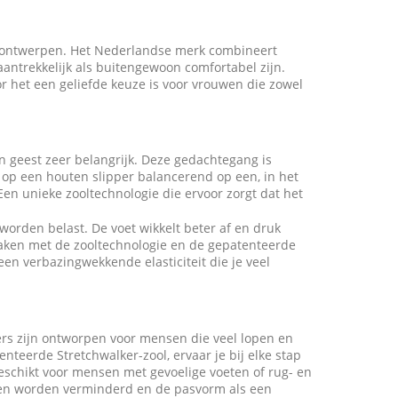
e ontwerpen. Het Nederlandse merk combineert
ntrekkelijk als buitengewoon comfortabel zijn.
or het een geliefde keuze is voor vrouwen die zowel
en geest zeer belangrijk. Deze gedachtegang is
 op een houten slipper balancerend op een, in het
Een unieke zooltechnologie die ervoor zorgt dat het
orden belast. De voet wikkelt beter af en druk
 maken met de zooltechnologie en de gepatenteerde
een verbazingwekkende elasticiteit die je veel
kers zijn ontworpen voor mensen die veel lopen en
nteerde Stretchwalker-zool, ervaar je bij elke stap
geschikt voor mensen met gevoelige voeten of rug- en
nten worden verminderd en de pasvorm als een