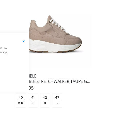
Close
en uw
Cookie
varing
Bar
X SENSIBLE
XSENSIBLE STRETCHWALKER DENIM GEORGIA GX
XSENSIBLE STRETCHWALKER TAUPE GOLDEN GATE MEN H
€ 259,95
40
41
42
47