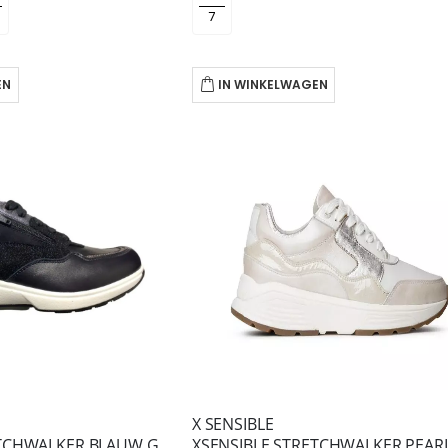
EN
IN WINKELWAGEN
X SENSIBLE
XSENSIBLE STRETCHWALKER BLAUW GRENOBLE HX