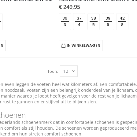
€ 249,95
36
37
38
39
42
EN
IN WINKELWAGEN
Toon
nleven leggen de voeten heel wat kilometers af. Een comfortabele,
n noodzaak. Voeten zijn een belangrijk onderdeel van je lichaam, d
manier waarop je loopt heeft gevolgen voor de rest van je lichaam 
rust te gunnen en er stijlvol uit te blijven zien.
schoenen
Nederlands schoenenmerk dat in comfortabele schoenen is gespecia
an comfort als stijl houden. De schoenen worden geproduceerd met de
ekend om hun stretch comfort schoenen.