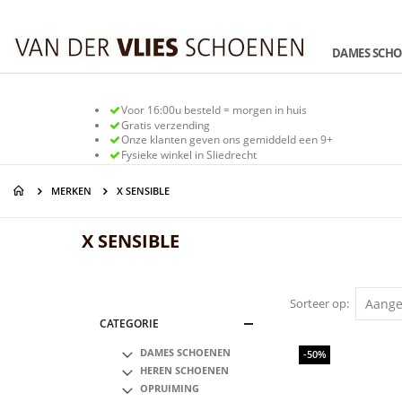
Ga
naar
de
DAMES SCH
inhoud
Voor 16:00u besteld = morgen in huis
Gratis verzending
Onze klanten geven ons gemiddeld een 9+
Fysieke winkel in Sliedrecht
MERKEN
X SENSIBLE
X SENSIBLE
Sorteer op
CATEGORIE
DAMES SCHOENEN
-50%
HEREN SCHOENEN
OPRUIMING