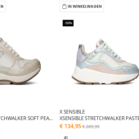
EN
IN WINKELWAGEN
-50%
X SENSIBLE
XSENSIBLE STRETCHWALKER SOFT PEARL COMBI NEW JERSE
As
€ 134,95
€ 269,95
low
as
41