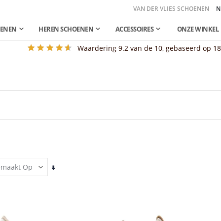
VAN DER VLIES SCHOENEN
N
OENEN
HEREN SCHOENEN
ACCESSOIRES
ONZE WINKEL
Waardering
9.2
van de 10, gebaseerd op
1
Van
laag
naar
hoog
sorteren