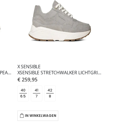
X SENSIBLE
XSENSIBLE STRETCHWALKER SOFT PEARL GRENOBLE HX
XSENSIBLE STRETCHWALKER LICHTGRIJS GOLDEN GATE MEN
€ 259,95
40
41
42
IN WINKELWAGEN