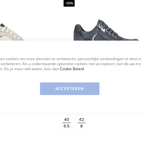
-50%
en cookies om onze diensten te verbeteren, persoonlijke aanbiedingen te doen 
 verbeteren. Als u onderstaande optionele cookies niet accepteert, kan dit uw er
. Als je meer wilt weten, lees dan
Cookie Beleid
.
ACCEPTEREN
X SENSIBLE
XSENSIBLE STRETCHWALKER CARBON COMBI MANHATTAN H
As
€ 129,95
5
€ 259,95
low
as
40
42