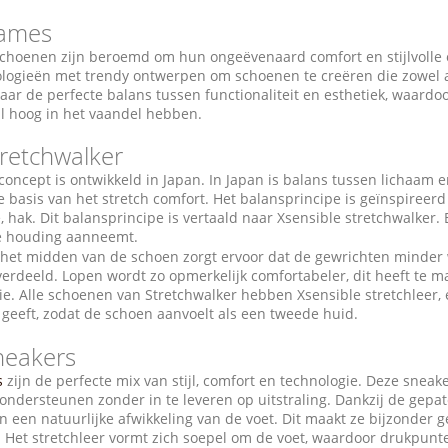
dames
choenen zijn beroemd om hun ongeëvenaard comfort en stijlvoll
ologieën met trendy ontwerpen om schoenen te creëren die zowel aa
naar de perfecte balans tussen functionaliteit en esthetiek, waardo
jl hoog in het vaandel hebben.
tretchwalker
concept is ontwikkeld in Japan. In Japan is balans tussen lichaam 
basis van het stretch comfort. Het balansprincipe is geïnspireerd
 hak. Dit balansprincipe is vertaald naar Xsensible stretchwalker. 
e houding aanneemt.
 het midden van de schoen zorgt ervoor dat de gewrichten minder w
verdeeld. Lopen wordt zo opmerkelijk comfortabeler, dit heeft te
ie. Alle schoenen van Stretchwalker hebben Xsensible stretchleer, 
geeft, zodat de schoen aanvoelt als een tweede huid.
neakers
s
zijn de perfecte mix van stijl, comfort en technologie. Deze snea
ondersteunen zonder in te leveren op uitstraling. Dankzij de gepate
 een natuurlijke afwikkeling van de voet. Dit maakt ze bijzonder 
. Het stretchleer vormt zich soepel om de voet, waardoor drukpu