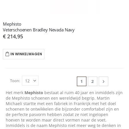
Mephisto
Veterschoenen Bradley Nevada Navy
€ 214,95
IN WINKELWAGEN
Pagina
Toon
U lees momenteel pag
Pagina
Pagina
Volgende
1
2
Het merk
Mephisto
bestaat al ruim 40 jaar en inmiddels zijn
de Mephisto schoenen een wereldwijd begrip. Martin
Michaeli startte met een fabriek in Frankrijk met het doel
schoenen te ontwikkelen die bijzonder comfortabel zijn en
de perfecte pasvorm hebben zodat ze niet ingelopen
hoeven te worden maar direct vormen naar de voet.
Inmiddels is de naam Mephisto niet meer weg te denken in