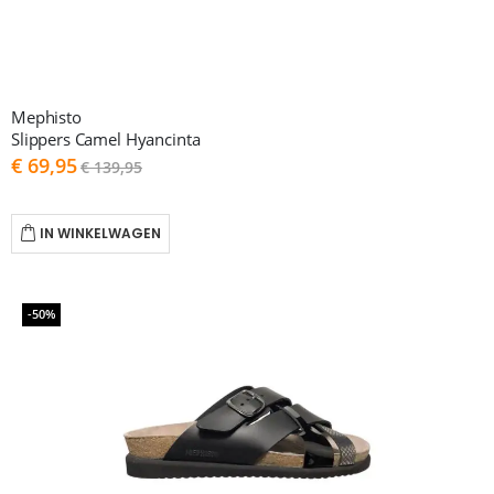
Mephisto
Slippers Camel Hyancinta
As
€ 69,95
€ 139,95
low
as
IN WINKELWAGEN
-50%