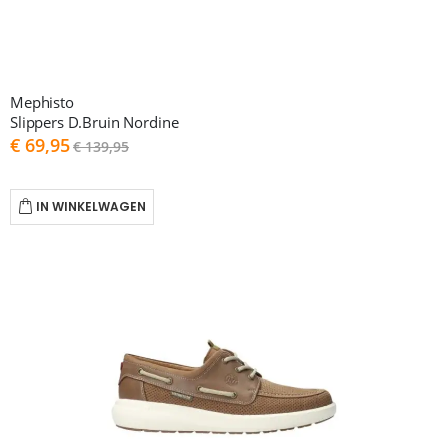
Mephisto
Slippers D.Bruin Nordine
As
€ 69,95
€ 139,95
low
as
IN WINKELWAGEN