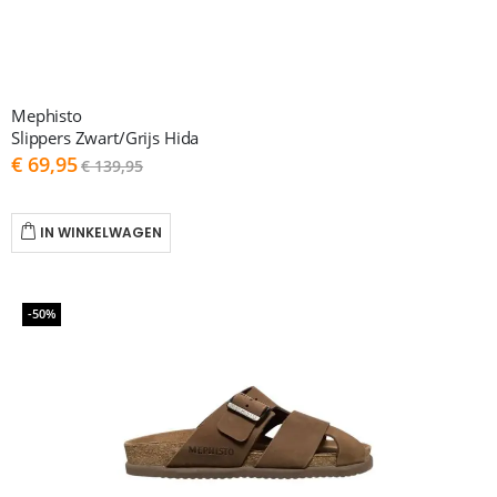
Mephisto
Slippers Zwart/Grijs Hida
As
€ 69,95
€ 139,95
low
as
IN WINKELWAGEN
-50%