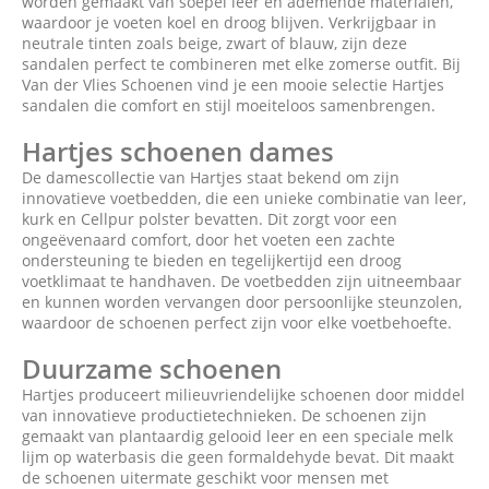
worden gemaakt van soepel leer en ademende materialen,
waardoor je voeten koel en droog blijven. Verkrijgbaar in
neutrale tinten zoals beige, zwart of blauw, zijn deze
sandalen perfect te combineren met elke zomerse outfit. Bij
Van der Vlies Schoenen vind je een mooie selectie Hartjes
sandalen die comfort en stijl moeiteloos samenbrengen.
Hartjes schoenen dames
De damescollectie van Hartjes staat bekend om zijn
innovatieve voetbedden, die een unieke combinatie van leer,
kurk en Cellpur polster bevatten. Dit zorgt voor een
ongeëvenaard comfort, door het voeten een zachte
ondersteuning te bieden en tegelijkertijd een droog
voetklimaat te handhaven. De voetbedden zijn uitneembaar
en kunnen worden vervangen door persoonlijke steunzolen,
waardoor de schoenen perfect zijn voor elke voetbehoefte.
Duurzame schoenen
Hartjes produceert milieuvriendelijke schoenen door middel
van innovatieve productietechnieken. De schoenen zijn
gemaakt van plantaardig gelooid leer en een speciale melk
lijm op waterbasis die geen formaldehyde bevat. Dit maakt
de schoenen uitermate geschikt voor mensen met