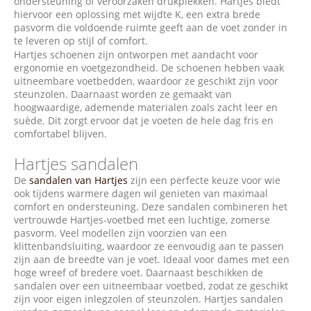
ondersteuning of veroorzaken drukplekken. Hartjes biedt
hiervoor een oplossing met wijdte K, een extra brede
pasvorm die voldoende ruimte geeft aan de voet zonder in
te leveren op stijl of comfort.
Hartjes schoenen zijn ontworpen met aandacht voor
ergonomie en voetgezondheid. De schoenen hebben vaak
uitneembare voetbedden, waardoor ze geschikt zijn voor
steunzolen. Daarnaast worden ze gemaakt van
hoogwaardige, ademende materialen zoals zacht leer en
suède. Dit zorgt ervoor dat je voeten de hele dag fris en
comfortabel blijven.
Hartjes sandalen
De
sandalen van Hartjes
zijn een perfecte keuze voor wie
ook tijdens warmere dagen wil genieten van maximaal
comfort en ondersteuning. Deze sandalen combineren het
vertrouwde Hartjes-voetbed met een luchtige, zomerse
pasvorm. Veel modellen zijn voorzien van een
klittenbandsluiting, waardoor ze eenvoudig aan te passen
zijn aan de breedte van je voet. Ideaal voor dames met een
hoge wreef of bredere voet. Daarnaast beschikken de
sandalen over een uitneembaar voetbed, zodat ze geschikt
zijn voor eigen inlegzolen of steunzolen. Hartjes sandalen