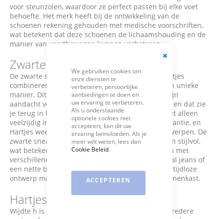
voor steunzolen, waardoor ze perfect passen bij elke voet
behoefte. Het merk heeft bij de ontwikkeling van de
schoenen rekening gehouden met medische voorschriften,
wat betekent dat deze schoenen de lichaamshouding en de
manier van voortbewegen kunnen verbeteren.
Zwarte sneakers dames
Close
We gebruiken cookies om
Cookie
De zwarte sneakers voor
dames
van het merk Hartjes
onze diensten te
Bar
combineren stijl, comfort en functionaliteit op een unieke
verbeteren, persoonlijke
manier. Dit Oostenrijkse merk staat bekend om zijn
aanbiedingen te doen en
uw ervaring te verbeteren.
aandacht voor detail en hoogwaardige afwerking, en dat zie
Als u onderstaande
je terug in hun sneakers. Zwarte sneakers zijn niet alleen
optionele cookies niet
veelzijdig in styling, maar bieden ook tijdloze elegantie, en
accepteert, kan dit uw
Hartjes weet dit perfect te vertalen naar hun ontwerpen. De
ervaring beïnvloeden. Als je
zwarte sneakers van Hartjes zijn minimalistisch en stijlvol,
meer wilt weten, lees dan
Cookie Beleid
.
wat betekent dat ze eenvoudig te combineren zijn met
verschillende outfits. Of je nu kiest voor een casual jeans of
een nette broek, deze sneakers passen altijd. Het tijdloze
ontwerp maakt ze een must-have voor in je schoenenkast.
ACCEPTEREN
Hartjes schoenen wijdte h
Wijdte h is speciaal ontwikkeld voor dames met bredere