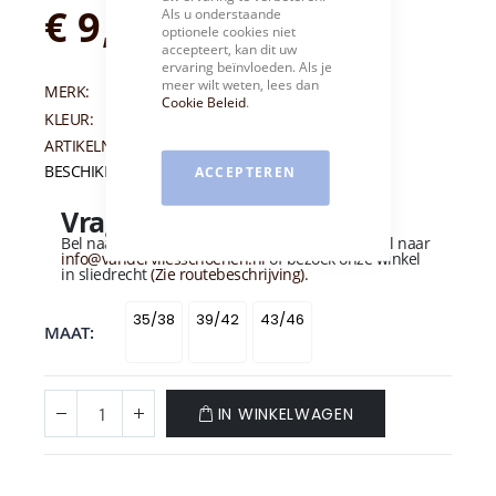
€ 9,99
Als u onderstaande
optionele cookies niet
accepteert, kan dit uw
ervaring beïnvloeden. Als je
meer wilt weten, lees dan
MERK:
MULLER & SONS
Cookie Beleid
.
KLEUR:
ZWART
ARTIKELNUMMER:
009984
BESCHIKBAARHEID:
Op voorraad
ACCEPTEREN
Vragen over dit product?
Bel naar
+31 (0)184 - 412 135
of stuur een e-mail naar
info@vandervliesschoenen.nl
of bezoek onze winkel
in sliedrecht
(Zie routebeschrijving).
35/38
39/42
43/46
MAAT
IN WINKELWAGEN