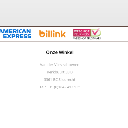
Onze Winkel
Van der Vlies schoenen
Kerkbuurt 33 B
3361 BC Sliedrecht
Tel.: +31 (0)184 - 412 135