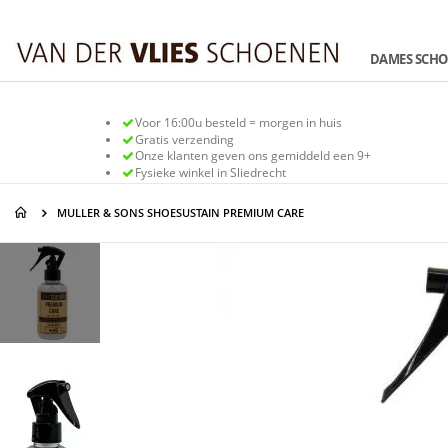
Ga
naar
de
DAMES SCH
inhoud
Voor 16:00u besteld = morgen in huis
Gratis verzending
Onze klanten geven ons gemiddeld een 9+
Fysieke winkel in Sliedrecht
MULLER & SONS SHOESUSTAIN PREMIUM CARE
Ga
Ga
naar
naar
het
het
einde
begin
van
van
de
de
afbeeldingen-
afbeeldingen-
gallerij
gallerij