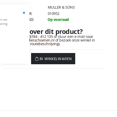
MERK:
MULLER & SONS
ARTIKELNUMMER:
010952
Close
BESCHIKBAARHEID:
Op voorraad
en uw
Cookie
varing
Bar
Vragen over dit product?
Bel naar
+31 (0)184 - 412 135
of stuur een e-mail naar
info@vandervliesschoenen.nl
of bezoek onze winkel in
sliedrecht
(Zie routebeschrijving).
IN WINKELWAGEN