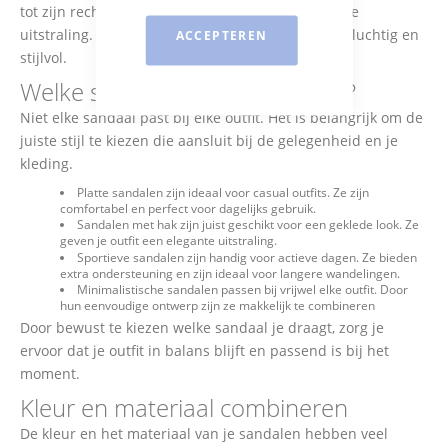
tot zijn recht. Dit zorgt voor een frisse en moderne
uitstraling. Zo creëer je een mooie balans tussen luchtig en
ACCEPTEREN
stijlvol.
Welke sandalen bij welke outfit?
Niet elke sandaal past bij elke outfit. Het is belangrijk om de
juiste stijl te kiezen die aansluit bij de gelegenheid en je
kleding.
Platte sandalen zijn ideaal voor casual outfits. Ze zijn
comfortabel en perfect voor dagelijks gebruik.
Sandalen met hak zijn juist geschikt voor een geklede look. Ze
geven je outfit een elegante uitstraling.
Sportieve sandalen zijn handig voor actieve dagen. Ze bieden
extra ondersteuning en zijn ideaal voor langere wandelingen.
Minimalistische sandalen passen bij vrijwel elke outfit. Door
hun eenvoudige ontwerp zijn ze makkelijk te combineren
Door bewust te kiezen welke sandaal je draagt, zorg je
ervoor dat je outfit in balans blijft en passend is bij het
moment.
Kleur en materiaal combineren
De kleur en het materiaal van je sandalen hebben veel