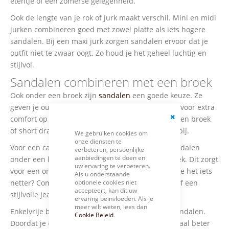
etentje of een zomerse gelegenheid.
Ook de lengte van je rok of jurk maakt verschil. Mini en midi
jurken combineren goed met zowel platte als iets hogere
sandalen. Bij een maxi jurk zorgen sandalen ervoor dat je
outfit niet te zwaar oogt. Zo houd je het geheel luchtig en
stijlvol.
Sandalen combineren met een broek
Ook onder een broek zijn
sandalen
een goede keuze. Ze
geven je outfit een zomerse uitstraling en zorgen voor extra
comfort op warme dagen. Of je nu een jeans, linnen broek
Close
of short draagt, sandalen passen er vrijwel altijd bij.
We gebruiken cookies om
Cookie
onze diensten te
Bar
Voor een casual look kun je kiezen voor platte sandalen
verbeteren, persoonlijke
aanbiedingen te doen en
onder een korte broek of een luchtige linnen broek. Dit zorgt
uw ervaring te verbeteren.
voor een ontspannen en comfortabele outfit. Wil je het iets
Als u onderstaande
optionele cookies niet
netter? Combineer sandalen dan met een chino of een
accepteert, kan dit uw
stijlvolle jeans.
ervaring beïnvloeden. Als je
meer wilt weten, lees dan
Enkelvrije broeken werken bijzonder goed met sandalen.
Cookie Beleid
.
Doordat je enkels zichtbaar blijven, komt de sandaal beter