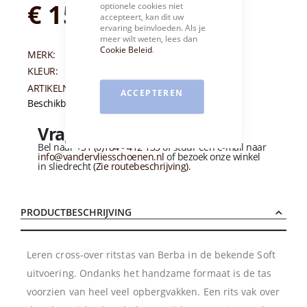
€ 154,95
optionele cookies niet
accepteert, kan dit uw
ervaring beïnvloeden. Als je
meer wilt weten, lees dan
Cookie Beleid
.
MERK:
BERBA
KLEUR:
ZWART
ARTIKELNUMMER:
006021
ACCEPTEREN
Beschikbaarheid:
Niet op voorraad
Vragen over dit product?
Bel naar
+31 (0)184 - 412 135
of stuur een e-mail naar
info@vandervliesschoenen.nl
of bezoek onze winkel
in sliedrecht
(Zie routebeschrijving).
PRODUCTBESCHRIJVING
Leren cross-over ritstas van Berba in de bekende Soft
uitvoering. Ondanks het handzame formaat is de tas
voorzien van heel veel opbergvakken. Een rits vak over