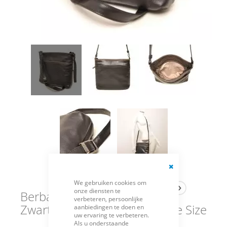
Close
We gebruiken cookies om
Cookie
onze diensten te
Bar
Berba Tas Crossover
verbeteren, persoonlijke
Zwart-Taupe 005-440-14-One Size
aanbiedingen te doen en
uw ervaring te verbeteren.
Als u onderstaande