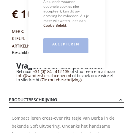
Als u onderstaande
optionele cookies niet
€ 109,95
accepteert, kan dit uw
ervaring beïnvloeden. Als je
meer wilt weten, lees dan
Cookie Beleid
.
MERK:
BERBA
KLEUR:
ZWART
ACCEPTEREN
ARTIKELNUMMER:
006020
Beschikbaarheid:
Niet op voorraad
Vragen over dit product?
Bel naar
+31 (0)184 - 412 135
of stuur een e-mail naar
info@vandervliesschoenen.nl
of bezoek onze winkel
in sliedrecht
(Zie routebeschrijving).
PRODUCTBESCHRIJVING
Compact leren cross-over rits tasje van Berba in de
bekende Soft uitvoering. Ondanks het handzame