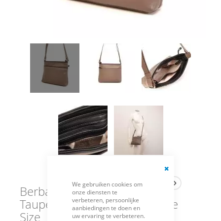
Close
We gebruiken cookies om
Cookie
Berba Tas Crossover
onze diensten te
Bar
verbeteren, persoonlijke
Taupe-Zwart 005-330-17-One
aanbiedingen te doen en
Size
uw ervaring te verbeteren.