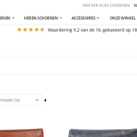
VAN DER VLIES SCHOENEN
N
OENEN
HEREN SCHOENEN
ACCESSOIRES
ONZE WINKEL
Waardering
9.2
van de 10, gebaseerd op
1
Van
laag
naar
hoog
sorteren