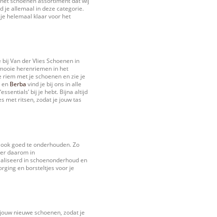
 het schoenen assortiment dat wij
 je allemaal in deze categorie.
je helemaal klaar voor het
bij Van der Vlies Schoenen in
mooie herenriemen in het
 riem met je schoenen en zie je
en
Berba
vind je bij ons in alle
ssentials’ bij je hebt. Bijna altijd
s met ritsen, zodat je jouw tas
 ook goed te onderhouden. Zo
eer daarom in
cialiseerd in schoenonderhoud en
ging en borsteltjes voor je
t jouw nieuwe schoenen, zodat je