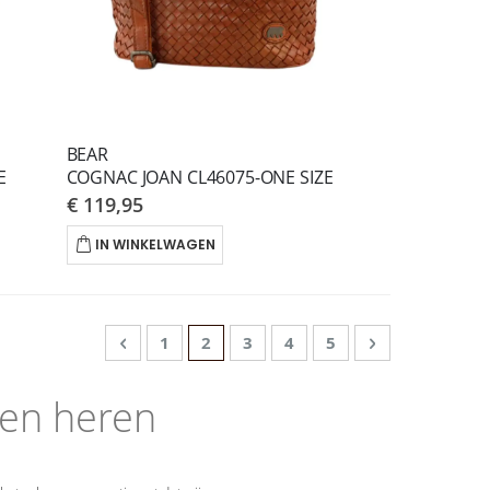
BEAR
E
COGNAC JOAN CL46075-ONE SIZE
€ 119,95
IN WINKELWAGEN
Pagina
Pagina
Vorige
Pagina
U lees momenteel pagina
Pagina
Pagina
Pagina
Pagina
Volgende
1
2
3
4
5
 en heren