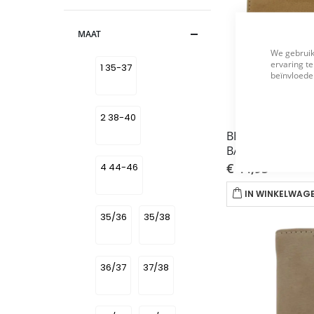
MAAT
We gebruik
ervaring te
1 35-37
beïnvloeden
2 38-40
BEAR
BALTIC BEIGE FL
€ 44,95
4 44-46
IN WINKELWAG
35/36
35/38
36/37
37/38