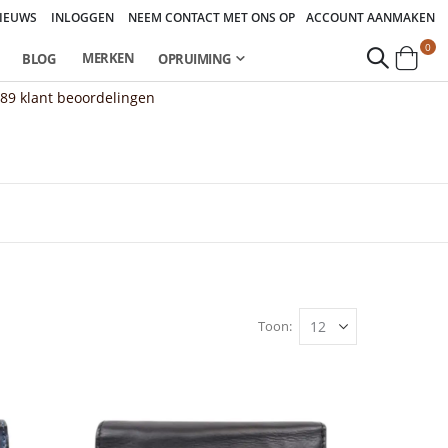
IEUWS
INLOGGEN
NEEM CONTACT MET ONS OP
ACCOUNT AANMAKEN
pro
0
MERKEN
BLOG
OPRUIMING
Cart
889
klant beoordelingen
Toon