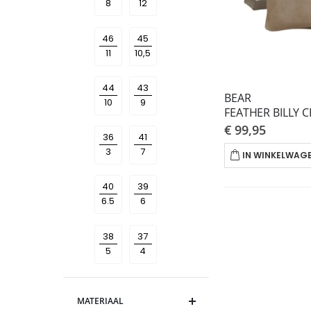
46
45
44
43
BEAR
FEATHER BILLY C
€ 99,95
36
41
IN WINKELWAG
40
39
38
37
MATERIAAL