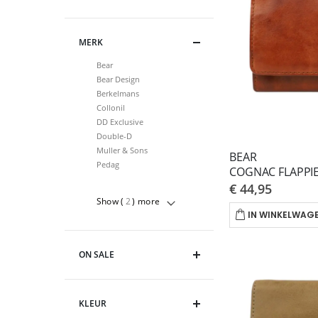
MERK
Bear
Bear Design
Berkelmans
Collonil
DD Exclusive
Double-D
Muller & Sons
BEAR
Pedag
COGNAC FLAPPIE
€ 44,95
Show (
2
) more
IN WINKELWAG
ON SALE
KLEUR