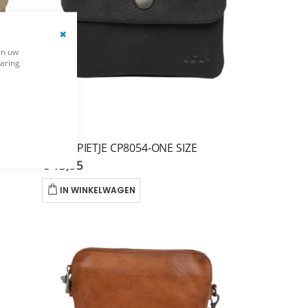
Close
en uw
Cookie
varing
Bar
BEAR
BLACK PIETJE CP8054-ONE SIZE
€ 13,95
IN WINKELWAGEN