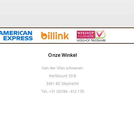
Onze Winkel
Van der Vlies schoenen
Kerkbuurt 33 B
3361 BC Sliedrecht
Tel.: +31 (0)184 - 412 135