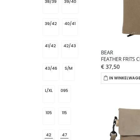
38/39
39/40
39/42
40/41
41/42
42/43
BEAR
FEATHER FRITS C
€ 37,50
43/46
S/M
IN WINKELWAG
L/XL
095
105
115
42
47