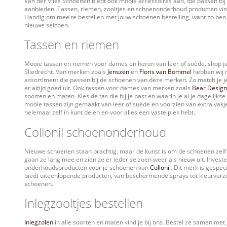
Van der Vlies Schoenen biedt ook mooie accessoires aan, die passen bij
aanbieden. Tassen, riemen, zooltjes en schoenonderhoud producten vind
Handig om mee te bestellen met jouw schoenen bestelling, want zo ben 
nieuwe seizoen.
Tassen en riemen
Mooie tassen en riemen voor dames en heren van leer of suède, shop je 
Sliedrecht. Van merken zoals
Jenszen
en
Floris van Bommel
hebben wij 
assortiment die passen bij de schoenen van deze merken. Zo match je je
er altijd goed uit. Ook tassen voor dames van merken zoals
Bear Design
soorten en maten. Kies de tas die bij je past en waarin je al je dagelijkse ‘e
mooie tassen zijn gemaakt van leer of suède en voorzien van extra vakje
helemaal zelf in kunt delen en voor alles een vaste plek hebt.
Collonil schoenonderhoud
Nieuwe schoenen staan prachtig, maar de kunst is om de schoenen zelf
gaan ze lang mee en zien ze er ieder seizoen weer als nieuw uit. Invest
onderhoudsproducten voor je schoenen van
Collonil
. Dit merk is gespe
biedt uiteenlopende producten, van beschermende sprays tot kleurverzor
schoenen.
Inlegzooltjes bestellen
Inlegzolen
in alle soorten en maten vind je bij ons. Bestel ze samen me