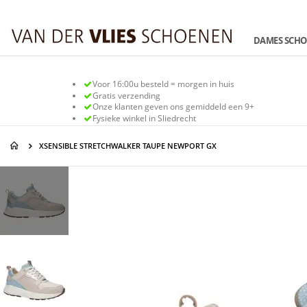
Ga
naar
de
DAMES SCH
inhoud
Voor 16:00u besteld = morgen in huis
Gratis verzending
Onze klanten geven ons gemiddeld een 9+
Fysieke winkel in Sliedrecht
XSENSIBLE STRETCHWALKER TAUPE NEWPORT GX
Ga
Ga
naar
naar
het
het
einde
begin
van
van
de
de
afbeeldingen-
afbeeldingen-
gallerij
gallerij