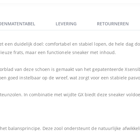
OENMATENTABEL
LEVERING
RETOURNEREN
een duidelijk doel: comfortabel en stabiel lopen, de hele dag doo
ieuze frats, maar een functionele sneaker met inhoud.
oorblad van deze schoen is gemaakt van het gepatenteerde Xsensib
choen goed instelbaar op de wreef, wat zorgt voor een stabiele pasv
unzolen. In combinatie met wijdte GX biedt deze sneaker voldoend
het balansprincipe. Deze zool ondersteunt de natuurlijke afwikkel