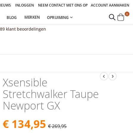
IEUWS
INLOGGEN
NEEM CONTACT MET ONS OP
ACCOUNT AANMAKEN
pro
0
MERKEN
BLOG
OPRUIMING
Cart
889
klant beoordelingen
Xsensible
Stretchwalker Taupe
Newport GX
€ 134,95
€ 269,95