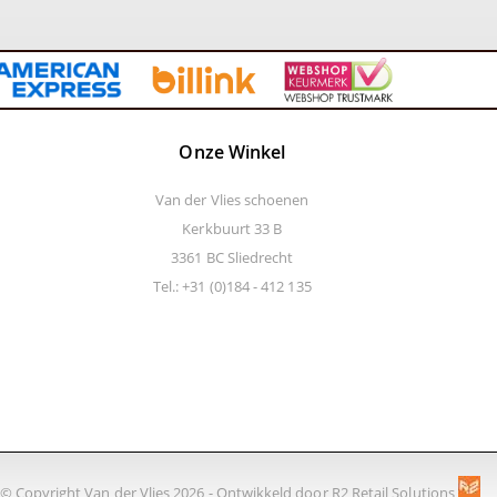
Onze Winkel
Van der Vlies schoenen
Kerkbuurt 33 B
3361 BC Sliedrecht
Tel.: +31 (0)184 - 412 135
© Copyright Van der Vlies 2026 - Ontwikkeld door
R2 Retail Solutions