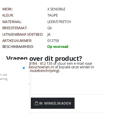
MERK:
X SENSIBLE
KLEUR:
TAUPE
MATERIAAL:
LEER/STRETCH
BREEDTEMAAT:
GX
UITNEEMBAAR VOETBED:
JA
ARTIKELNUMMER:
012759
BESCHIKBAARHEID:
Op voorraad
Vragen over dit product?
Bel naar
+31 (0)184 - 412 135
of stuur een e-mail naar
info@vandervliesschoenen.nl
of bezoek onze winkel in
sliedrecht
(Zie routebeschrijving).
Close
en uw
Cookie
varing
Bar
42
MAAT
IN WINKELWAGEN