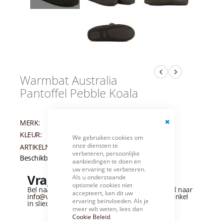
Warmbat Australia
Pantoffel Pebble Koala
WARMBAT
MERK:
AUSTRALIA
Close
KLEUR:
WIT
We gebruiken cookies om
Cookie
onze diensten te
Bar
ARTIKELNUMMER:
005431
verbeteren, persoonlijke
Beschikbaarheid:
Niet op voorraad
aanbiedingen te doen en
uw ervaring te verbeteren.
Vragen over dit product?
Als u onderstaande
optionele cookies niet
Bel naar
+31 (0)184 - 412 135
of stuur een e-mail naar
accepteert, kan dit uw
info@vandervliesschoenen.nl
of bezoek onze winkel
ervaring beïnvloeden. Als je
in sliedrecht
(Zie routebeschrijving).
meer wilt weten, lees dan
Cookie Beleid
.