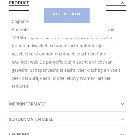
PRODUCTBESCHRIJVING
ACCEPTEREN
Cognackleurige dames pantoffel van Warmbat
Australia. Warmbat Australië maakt pantoffels van
100 % originele Merino schapenvachten, de beste
premium kwaliteit schapenvacht huiden zijn
geselecteerd op hun dichtheid, kracht en fijne
kwaliteit wol. De pantoffels zijn zacht en licht van
gewicht. Schapenvacht is zacht, veerkrachtig en voelt
zeer natuurlijk aan. Model Flurry Women, artikel
FLS3218
MERKINFORMATIE
SCHOENMATENTABEL
LEVERING