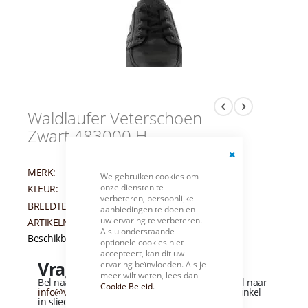
Waldlaufer Veterschoen
Zwart 483000 H
Close
MERK:
WALDLAUFER
We gebruiken cookies om
Cookie
onze diensten te
KLEUR:
ZWART
Bar
verbeteren, persoonlijke
BREEDTEMAAT:
H
aanbiedingen te doen en
uw ervaring te verbeteren.
ARTIKELNUMMER:
002450
Als u onderstaande
Beschikbaarheid:
Niet op voorraad
optionele cookies niet
accepteert, kan dit uw
Vragen over dit product?
ervaring beïnvloeden. Als je
meer wilt weten, lees dan
Bel naar
+31 (0)184 - 412 135
of stuur een e-mail naar
Cookie Beleid
.
info@vandervliesschoenen.nl
of bezoek onze winkel
in sliedrecht
(Zie routebeschrijving).