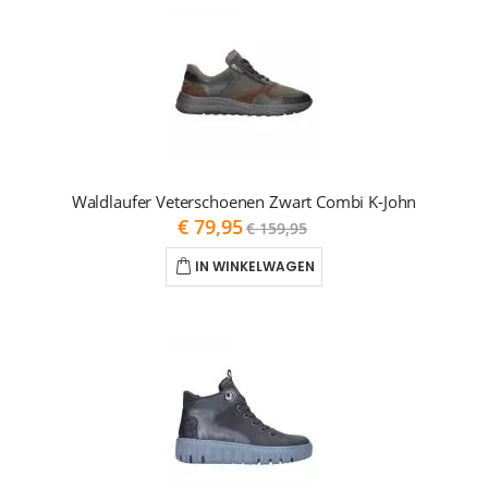
Waldlaufer Veterschoenen Zwart Combi K-John
As
€ 79,95
€ 159,95
low
as
IN WINKELWAGEN