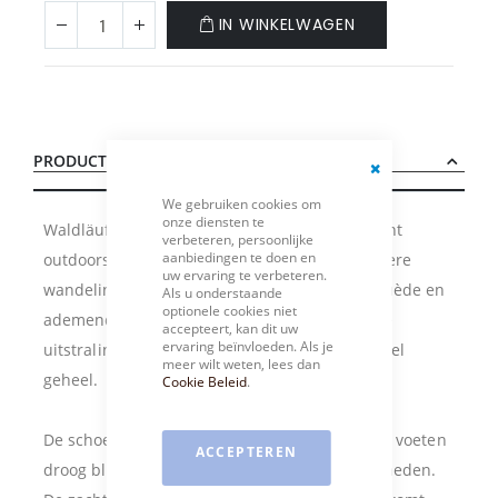
IN WINKELWAGEN
PRODUCTBESCHRIJVING
Close
We gebruiken cookies om
Cookie
onze diensten te
Bar
Waldläufer Freya is een praktische, lichtgewicht
verbeteren, persoonlijke
aanbiedingen te doen en
outdoorschoen voor dagelijks gebruik en langere
uw ervaring te verbeteren.
wandelingen. De combinatie van groengrijs suède en
Als u onderstaande
optionele cookies niet
ademend mesh geeft de schoen een sportieve
accepteert, kan dit uw
ervaring beïnvloeden. Als je
uitstraling en zorgt tegelijk voor een functioneel
meer wilt weten, lees dan
geheel.
Cookie Beleid
.
De schoen is waterproof uitgevoerd, waardoor voeten
ACCEPTEREN
droog blijven bij wisselende weersomstandigheden.