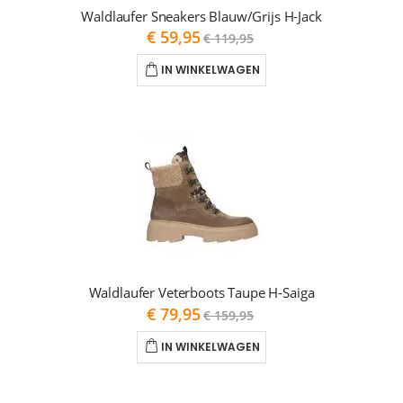
Waldlaufer Sneakers Blauw/Grijs H-Jack
As
€ 59,95
€ 119,95
low
as
IN WINKELWAGEN
Waldlaufer Veterboots Taupe H-Saiga
As
€ 79,95
€ 159,95
low
as
IN WINKELWAGEN