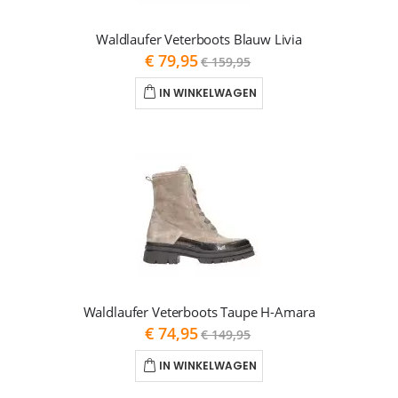
Waldlaufer Veterboots Blauw Livia
As
€ 79,95
€ 159,95
low
as
IN WINKELWAGEN
Waldlaufer Veterboots Taupe H-Amara
As
€ 74,95
€ 149,95
low
as
IN WINKELWAGEN