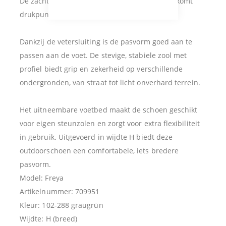
De zachte voering draagt comfortabel en voorkomt
drukpunten, ook bij langer lopen.
Dankzij de vetersluiting is de pasvorm goed aan te
passen aan de voet. De stevige, stabiele zool met
profiel biedt grip en zekerheid op verschillende
ondergronden, van straat tot licht onverhard terrein.
Het uitneembare voetbed maakt de schoen geschikt
voor eigen steunzolen en zorgt voor extra flexibiliteit
in gebruik. Uitgevoerd in wijdte H biedt deze
outdoorschoen een comfortabele, iets bredere
pasvorm.
Model: Freya
Artikelnummer: 709951
Kleur: 102-288 graugrün
Wijdte: H (breed)