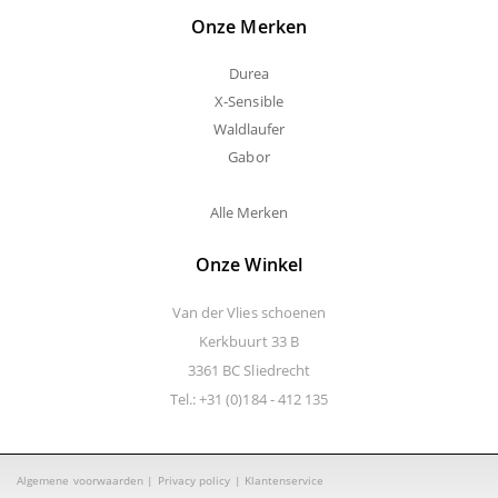
Onze Merken
Durea
X-Sensible
Waldlaufer
Gabor
Alle Merken
Onze Winkel
Van der Vlies schoenen
Kerkbuurt 33 B
3361 BC Sliedrecht
Tel.: +31 (0)184 - 412 135
Algemene voorwaarden
|
Privacy policy
|
Klantenservice