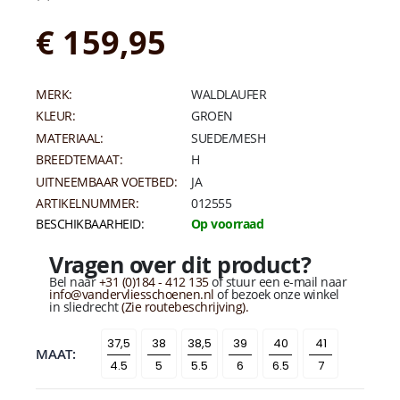
€ 159,95
MERK:
WALDLAUFER
KLEUR:
GROEN
MATERIAAL:
SUEDE/MESH
BREEDTEMAAT:
H
UITNEEMBAAR VOETBED:
JA
ARTIKELNUMMER:
012555
BESCHIKBAARHEID:
Op voorraad
Vragen over dit product?
Bel naar
+31 (0)184 - 412 135
of stuur een e-mail naar
info@vandervliesschoenen.nl
of bezoek onze winkel
in sliedrecht
(Zie routebeschrijving).
MAAT
4.5
5
5.5
6
6.5
7