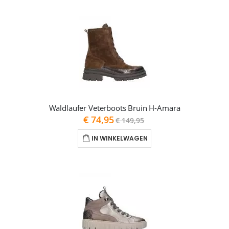
Waldlaufer Veterboots Bruin H-Amara
As
€ 74,95
€ 149,95
low
as
IN WINKELWAGEN