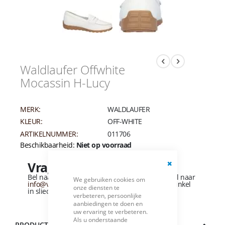
Waldlaufer Offwhite
Mocassin H-Lucy
MERK:
WALDLAUFER
KLEUR:
OFF-WHITE
ARTIKELNUMMER:
011706
Beschikbaarheid:
Niet op voorraad
Vragen over dit product?
Close
Bel naar
+31 (0)184 - 412 135
of stuur een e-mail naar
We gebruiken cookies om
Cookie
info@vandervliesschoenen.nl
of bezoek onze winkel
onze diensten te
Bar
in sliedrecht
(Zie routebeschrijving).
verbeteren, persoonlijke
aanbiedingen te doen en
uw ervaring te verbeteren.
Als u onderstaande
PRODUCTBESCHRIJVING