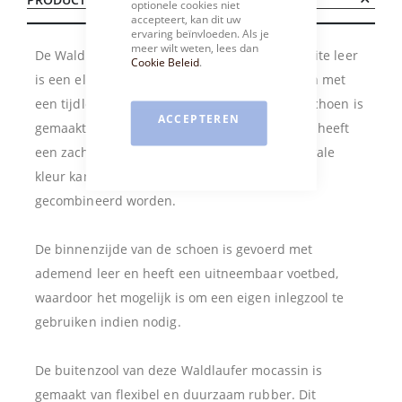
optionele cookies niet
accepteert, kan dit uw
ervaring beïnvloeden. Als je
meer wilt weten, lees dan
De Waldlaufer mocassin Lucy in soepel off-white leer
Cookie Beleid
.
is een elegante en comfortabele damesschoen met
een tijdloos ontwerp. Het bovenwerk van de schoen is
ACCEPTEREN
gemaakt van zeer soepel hoogwaardig leer en heeft
een zachte en natuurlijke uitstraling. De neutrale
kleur kan eenvoudig bij verschillende outfits
gecombineerd worden.
De binnenzijde van de schoen is gevoerd met
ademend leer en heeft een uitneembaar voetbed,
waardoor het mogelijk is om een eigen inlegzool te
gebruiken indien nodig.
De buitenzool van deze Waldlaufer mocassin is
gemaakt van flexibel en duurzaam rubber. Dit