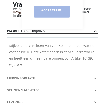
Vragen over dit product?
Bel naar
+31 (0)184 - 412 135
of stuur een e-mail naar
ACCEPTEREN
info@vandervliesschoenen.nl
of bezoek onze winkel
in sliedrecht
(Zie routebeschrijving).
PRODUCTBESCHRIJVING
Stijlvolle herenschoen van Van Bommel in een warme
cognac kleur. Deze veterschoen is geheel leergevoerd
en heeft een uitneembare binnenzool. Artikel 16139,
wijdte H
MERKINFORMATIE
SCHOENMATENTABEL
LEVERING