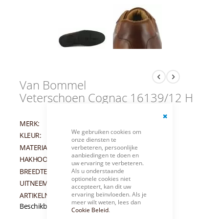
Van Bommel
Veterschoen Cognac 16139/12 H
MERK:
VAN BOMMEL
Close
We gebruiken cookies om
Cookie
KLEUR:
COGNAC
onze diensten te
Bar
MATERIAAL:
LEER
verbeteren, persoonlijke
aanbiedingen te doen en
HAKHOOGTE:
25 MM
uw ervaring te verbeteren.
Als u onderstaande
BREEDTEMAAT:
H
optionele cookies niet
UITNEEMBAAR VOETBED:
JA
accepteert, kan dit uw
ervaring beïnvloeden. Als je
ARTIKELNUMMER:
005197
meer wilt weten, lees dan
Beschikbaarheid:
Niet op voorraad
Cookie Beleid
.