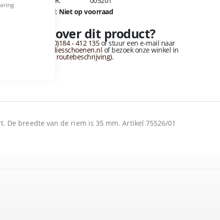
ARTIKELNUMMER:
005201
Cookie
varing
Bar
Beschikbaarheid:
Niet op voorraad
Vragen over dit product?
Bel naar
+31 (0)184 - 412 135
of stuur een e-mail naar
info@vandervliesschoenen.nl
of bezoek onze winkel in
sliedrecht
(Zie routebeschrijving).
t. De breedte van de riem is 35 mm. Artikel 75526/01