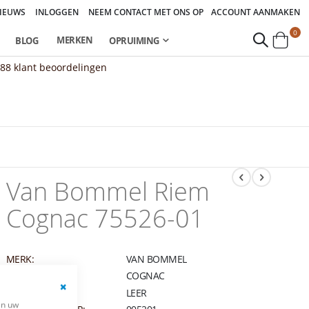
IEUWS
INLOGGEN
NEEM CONTACT MET ONS OP
ACCOUNT AANMAKEN
pro
0
MERKEN
BLOG
OPRUIMING
Cart
888
klant beoordelingen
Van Bommel Riem
Cognac 75526-01
MERK:
VAN BOMMEL
KLEUR:
COGNAC
MATERIAAL:
LEER
Close
en uw