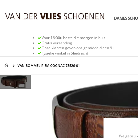
Ga
naar
de
DAMES SCH
inhoud
Voor 16:00u besteld = morgen in huis
Gratis verzending
Onze klanten geven ons gemiddeld een 9+
Fysieke winkel in Sliedrecht
VAN BOMMEL RIEM COGNAC 75526-01
Ga
Ga
naar
naar
het
het
einde
begin
van
van
de
de
afbeeldingen-
afbeeldingen-
gallerij
gallerij
We gebruik