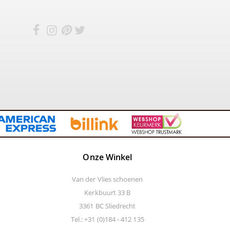
Onze Winkel
Van der Vlies schoenen
Kerkbuurt 33 B
3361 BC Sliedrecht
Tel.: +31 (0)184 - 412 135