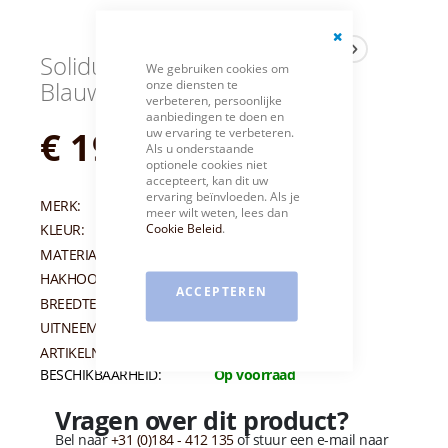
Close
Solidus Veterschoenen
We gebruiken cookies om
Cookie
onze diensten te
Blauw Ken H/K
Bar
verbeteren, persoonlijke
aanbiedingen te doen en
€ 199,95
uw ervaring te verbeteren.
Als u onderstaande
optionele cookies niet
accepteert, kan dit uw
ervaring beïnvloeden. Als je
MERK:
SOLIDUS
meer wilt weten, lees dan
Cookie Beleid
.
KLEUR:
BLAUW
MATERIAAL:
NUBUCK
HAKHOOGTE:
25 MM
ACCEPTEREN
BREEDTEMAAT:
H/K
UITNEEMBAAR VOETBED:
JA
ARTIKELNUMMER:
012773
BESCHIKBAARHEID:
Op voorraad
Vragen over dit product?
Bel naar
+31 (0)184 - 412 135
of stuur een e-mail naar