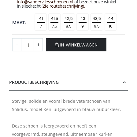
info@vandervliesschoenen.nl
of bezoek onze winkel
in sliedrecht
(Zie routebeschrijving).
MAAT
7
7.5
8.5
9
9.5
10
IN WINKELWAGEN
PRODUCTBESCHRIJVING
Stevige, solide en vooral brede veterschoen van
Solidus, model Ken, uitgevoerd in blauw nubuckleer.
Deze schoen is leergevoerd en heeft een
voorgevormd, steungevend, uitneembaar kurken