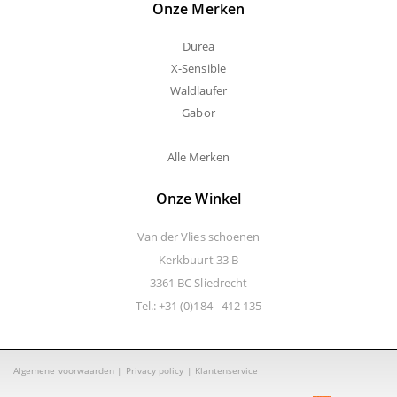
Onze Merken
Durea
X-Sensible
Waldlaufer
Gabor
Alle Merken
Onze Winkel
Van der Vlies schoenen
Kerkbuurt 33 B
3361 BC Sliedrecht
Tel.: +31 (0)184 - 412 135
Algemene voorwaarden
|
Privacy policy
|
Klantenservice