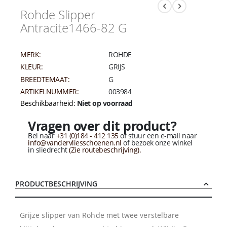
Rohde Slipper
Antracite1466-82 G
MERK:
ROHDE
KLEUR:
GRIJS
BREEDTEMAAT:
G
ARTIKELNUMMER:
003984
Beschikbaarheid:
Niet op voorraad
Vragen over dit product?
Bel naar
+31 (0)184 - 412 135
of stuur een e-mail naar
info@vandervliesschoenen.nl
of bezoek onze winkel
in sliedrecht
(Zie routebeschrijving).
PRODUCTBESCHRIJVING
Grijze slipper van Rohde met twee verstelbare