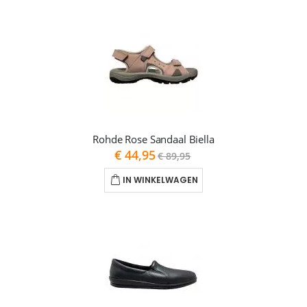
Rohde Rose Sandaal Biella
As
€ 44,95
€ 89,95
low
as
IN WINKELWAGEN