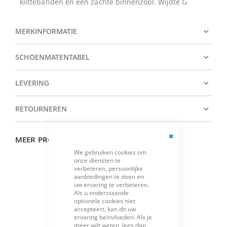
klittebanden en een zachte binnenzool. Wijdte G
MERKINFORMATIE
SCHOENMATENTABEL
LEVERING
RETOURNEREN
MEER PRODUCTEN VAN HET MERK ROHDE
Close
We gebruiken cookies om
Cookie
onze diensten te
Bar
verbeteren, persoonlijke
aanbiedingen te doen en
uw ervaring te verbeteren.
Als u onderstaande
optionele cookies niet
accepteert, kan dit uw
ervaring beïnvloeden. Als je
meer wilt weten, lees dan