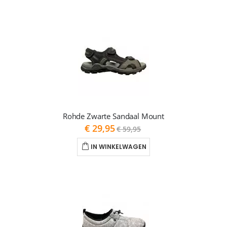
Rohde Zwarte Sandaal Mount
As
€ 29,95
€ 59,95
low
as
IN WINKELWAGEN