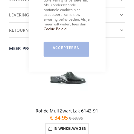
Als u onderstaande
optionele cookies niet
accepteert, kan dit uw
LEVERING
ervaring beïnvloeden. Als je
meer wilt weten, lees dan
Cookie Beleid
.
RETOURNEREN
ACCEPTEREN
MEER PRODUCTEN VAN HET MERK ROHDE
Rohde Muil Zwart Lak 6142-91
As
€ 34,95
€ 69,95
low
as
IN WINKELWAGEN