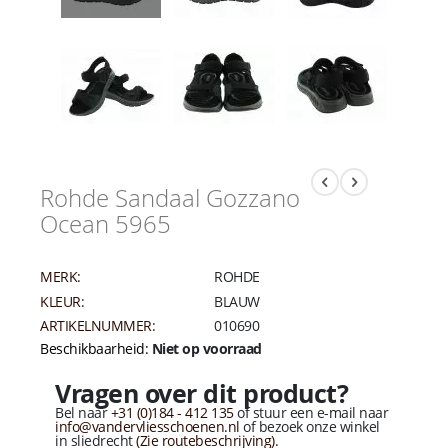
Rohde Sandaal Gozzano
Ocean 5965
MERK:
ROHDE
KLEUR:
BLAUW
ARTIKELNUMMER:
010690
Beschikbaarheid:
Niet op voorraad
Vragen over dit product?
Bel naar
+31 (0)184 - 412 135
of stuur een e-mail naar
info@vandervliesschoenen.nl
of bezoek onze winkel
in sliedrecht
(Zie routebeschrijving).