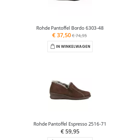
Rohde Pantoffel Bordo 6303-48
As
€ 37,50
€ 74,95
low
as
IN WINKELWAGEN
Rohde Pantoffel Espresso 2516-71
€ 59,95