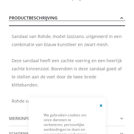
PRODUCTBESCHRIJVING
Sandaal van Rohde, model Gozzano, uitgevoerd in een
combinatie van blauw kunstleer en zwart mesh.
Deze sandaal heeft een zachte voering en een heerlijk
zachte binnenzool. Bovendien is deze sandaal goed af
te stellen aan de voet door de twee brede
klittebanden.
Rohde sandaal artikel 5965 in kleur 56 Ocean
Close
We gebruiken cookies om
Cookie
MERKINFORMATIE
onze diensten te
Bar
verbeteren, persoonlijke
aanbiedingen te doen en
SCHOENMATENTABEL
uw ervaring te verbeteren.