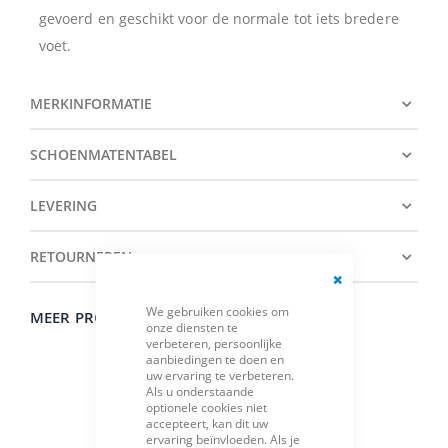
gevoerd en geschikt voor de normale tot iets bredere
voet.
MERKINFORMATIE
SCHOENMATENTABEL
LEVERING
RETOURNEREN
Close
We gebruiken cookies om
Cookie
MEER PRODUCTEN VAN HET MERK ROHDE
onze diensten te
Bar
verbeteren, persoonlijke
aanbiedingen te doen en
uw ervaring te verbeteren.
Als u onderstaande
optionele cookies niet
accepteert, kan dit uw
ervaring beïnvloeden. Als je