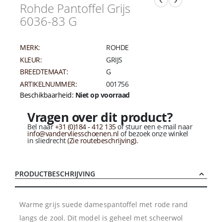
Rohde Pantoffel Grijs
6036-83 G
MERK:
ROHDE
KLEUR:
GRIJS
BREEDTEMAAT:
G
ARTIKELNUMMER:
001756
Beschikbaarheid:
Niet op voorraad
Vragen over dit product?
Bel naar
+31 (0)184 - 412 135
of stuur een e-mail naar
info@vandervliesschoenen.nl
of bezoek onze winkel
in sliedrecht
(Zie routebeschrijving).
PRODUCTBESCHRIJVING
Warme grijs suede damespantoffel met rode rand
langs de zool. Dit model is geheel met scheerwol