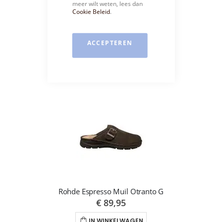
meer wilt weten, lees dan
Cookie Beleid
.
Rohde Teenslippers Olijf Rodigo
ACCEPTEREN
€ 69,95
IN WINKELWAGEN
Rohde Espresso Muil Otranto G
€ 89,95
IN WINKELWAGEN