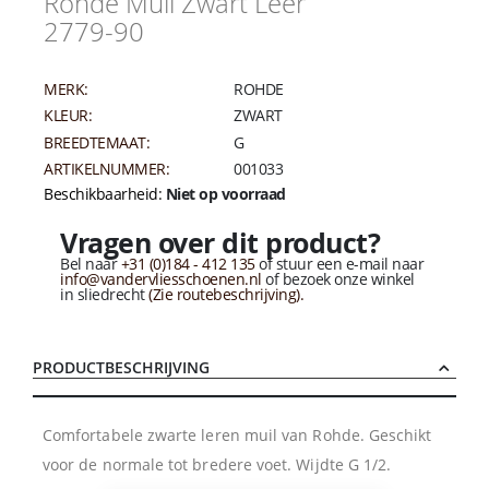
Rohde Muil Zwart Leer
2779-90
MERK:
ROHDE
KLEUR:
ZWART
BREEDTEMAAT:
G
ARTIKELNUMMER:
001033
Beschikbaarheid:
Niet op voorraad
Vragen over dit product?
Bel naar
+31 (0)184 - 412 135
of stuur een e-mail naar
info@vandervliesschoenen.nl
of bezoek onze winkel
in sliedrecht
(Zie routebeschrijving).
PRODUCTBESCHRIJVING
Comfortabele zwarte leren muil van Rohde. Geschikt
voor de normale tot bredere voet. Wijdte G 1/2.