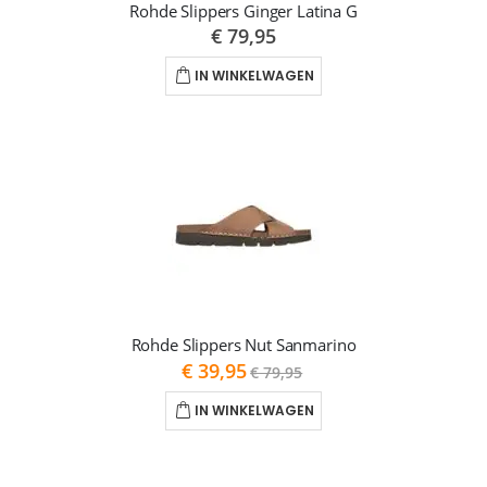
Rohde Slippers Ginger Latina G
€ 79,95
IN WINKELWAGEN
Rohde Slippers Nut Sanmarino
As
€ 39,95
€ 79,95
low
as
IN WINKELWAGEN