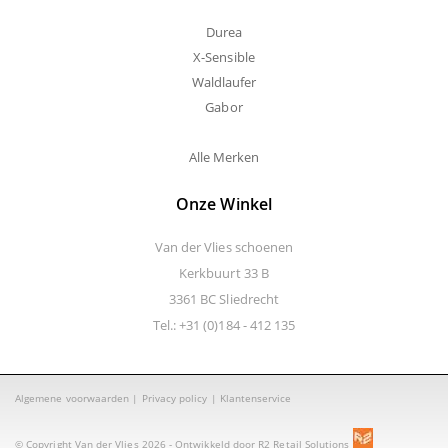
Durea
X-Sensible
Waldlaufer
Gabor
Alle Merken
Onze Winkel
Van der Vlies schoenen
Kerkbuurt 33 B
3361 BC Sliedrecht
Tel.: +31 (0)184 - 412 135
Algemene voorwaarden
|
Privacy policy
|
Klantenservice
© Copyright Van der Vlies 2026 - Ontwikkeld door
R2 Retail Solutions