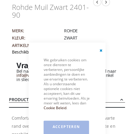
Rohde Muil Zwart 2401-
90
MERK:
ROHDE
KLEUR:
ZWART
ARTIKELNUMMER:
002693
Beschikbaarheid:
Niet op voorraad
Close
We gebruiken cookies om
Cookie
Vragen over dit product?
onze diensten te
Bar
verbeteren, persoonlijke
Bel naar
+31 (0)184 - 412 135
of stuur een e-mail naar
aanbiedingen te doen en
info@vandervliesschoenen.nl
of bezoek onze winkel
uw ervaring te verbeteren.
in sliedrecht
(Zie routebeschrijving).
Als u onderstaande
optionele cookies niet
accepteert, kan dit uw
ervaring beïnvloeden. Als je
PRODUCTBESCHRIJVING
meer wilt weten, lees dan
Cookie Beleid
.
Comfortabele muil in zwart velour met grijs/zwarte
rand over de wreef.Dit model is een F 1/2 wijdte en
ACCEPTEREN