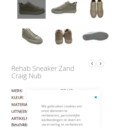
Rehab Sneaker Zand
Craig Nub
MERK:
REHAB
KLEUR:
TAUPE
Close
MATERIAAL:
NUBUCK
We gebruiken cookies om
Cookie
onze diensten te
UITNEEMBAAR VOETBED:
JA
Bar
verbeteren, persoonlijke
ARTIKELNUMMER:
011136
aanbiedingen te doen en
uw ervaring te verbeteren.
Beschikbaarheid:
Niet op voorraad