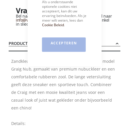
Als u onderstaande
optionele cookies niet
Vragen over dit product?
accepteert, kan dit uw
ervaring beïnvloeden. Als je
Bel naar
+31 (0)184 - 412 135
of stuur een e-mail naar
info@vandervliesschoenen.nl
of bezoek onze winkel
meer wilt weten, lees dan
in sliedrecht
(Zie routebeschrijving).
Cookie Beleid
.
ACCEPTEREN
PRODUCTBESCHRIJVING
Zandkleurige casual herensneaker van Rehab, model
Graig Nub, gemaakt van premium nubuckleer en een
comfortabele rubberen zool. De lange vetersluiting
geeft deze sneaker een sportieve touch. Combineer
de Craig met een mooie kwaliteit jeans voor een
casual look of juist wat gekleder onder bijvoorbeeld
een chino!
Details: