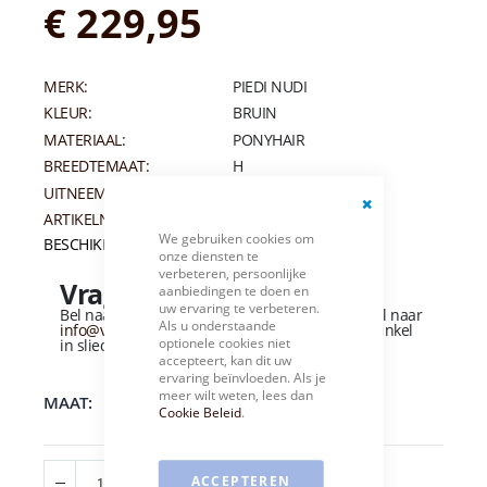
€ 229,95
MERK:
PIEDI NUDI
KLEUR:
BRUIN
MATERIAAL:
PONYHAIR
BREEDTEMAAT:
H
UITNEEMBAAR VOETBED:
JA
ARTIKELNUMMER:
013173
Close
We gebruiken cookies om
Cookie
BESCHIKBAARHEID:
Op voorraad
onze diensten te
Bar
verbeteren, persoonlijke
Vragen over dit product?
aanbiedingen te doen en
uw ervaring te verbeteren.
Bel naar
+31 (0)184 - 412 135
of stuur een e-mail naar
Als u onderstaande
info@vandervliesschoenen.nl
of bezoek onze winkel
optionele cookies niet
in sliedrecht
(Zie routebeschrijving).
accepteert, kan dit uw
ervaring beïnvloeden. Als je
37
38
39
40
41
meer wilt weten, lees dan
MAAT
Cookie Beleid
.
ACCEPTEREN
IN WINKELWAGEN