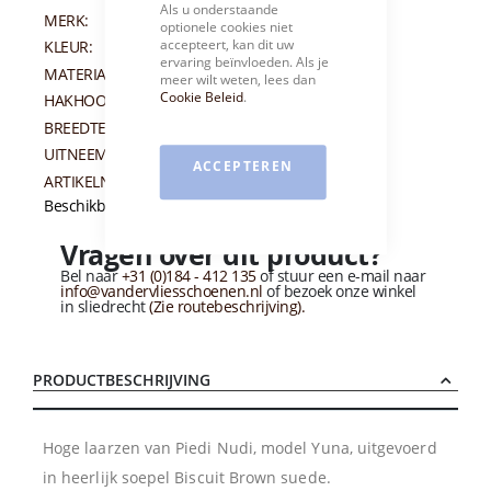
Als u onderstaande
MERK:
PIEDI NUDI
optionele cookies niet
accepteert, kan dit uw
KLEUR:
BRUIN
ervaring beïnvloeden. Als je
MATERIAAL:
SUEDE
meer wilt weten, lees dan
Cookie Beleid
.
HAKHOOGTE:
45 MM
BREEDTEMAAT:
H
UITNEEMBAAR VOETBED:
JA
ACCEPTEREN
ARTIKELNUMMER:
012241
Beschikbaarheid:
Niet op voorraad
Vragen over dit product?
Bel naar
+31 (0)184 - 412 135
of stuur een e-mail naar
info@vandervliesschoenen.nl
of bezoek onze winkel
in sliedrecht
(Zie routebeschrijving).
PRODUCTBESCHRIJVING
Hoge laarzen van Piedi Nudi, model Yuna, uitgevoerd
in heerlijk soepel Biscuit Brown suede.