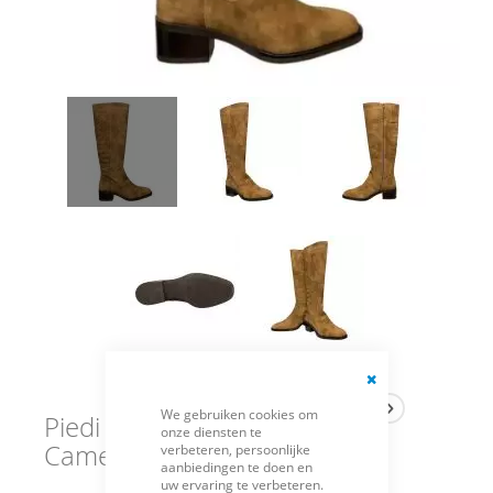
Close
We gebruiken cookies om
Cookie
Piedi Nudi Laarzen
onze diensten te
Bar
Camel Yuna
verbeteren, persoonlijke
aanbiedingen te doen en
uw ervaring te verbeteren.