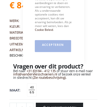
€ 84,95
aanbiedingen te doen en
€ 169,95
uw ervaring te verbeteren.
Als u onderstaande
optionele cookies niet
accepteert, kan dit uw
MERK:
PIEDI NUDI
ervaring beïnvloeden. Als je
meer wilt weten, lees dan
KLEUR:
BRUIN
Cookie Beleid
.
MATERIAAL:
NUBUCK
BREEDTEMAAT:
H
UITNEEMBAAR VOETBED:
JA
ACCEPTEREN
ARTIKELNUMMER:
012709
BESCHIKBAARHEID:
Op voorraad
Vragen over dit product?
Bel naar
+31 (0)184 - 412 135
of stuur een e-mail naar
info@vandervliesschoenen.nl
of bezoek onze winkel
in sliedrecht
(Zie routebeschrijving).
40
MAAT