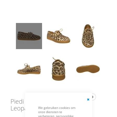
Piedi Nudi Bootschoenen
Close
Leopard Porta
We gebruiken cookies om
Cookie
onze diensten te
Bar
verbeteren, persoonlijke