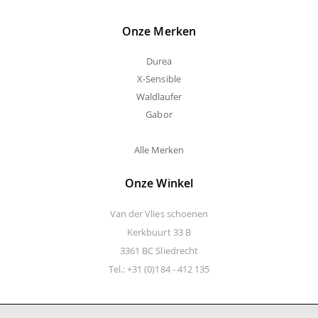
Onze Merken
Durea
X-Sensible
Waldlaufer
Gabor
Alle Merken
Onze Winkel
Van der Vlies schoenen
Kerkbuurt 33 B
3361 BC Sliedrecht
Tel.: +31 (0)184 - 412 135