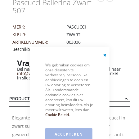
Pascucci Ballerina Zwart
507
MERK:
PASCUCCI
KLEUR:
ZWART
ARTIKELNUMMER:
003006
Beschikbaarheid:
Niet op voorraad
Vragen over dit product?
Close
We gebruiken cookies om
Cookie
Bel naar
+31 (0)184 - 412 135
of stuur een e-mail naar
onze diensten te
Bar
info@vandervliesschoenen.nl
of bezoek onze winkel
verbeteren, persoonlijke
in sliedrecht
(Zie routebeschrijving).
aanbiedingen te doen en
uw ervaring te verbeteren.
Als u onderstaande
optionele cookies niet
PRODUCTBESCHRIJVING
accepteert, kan dit uw
ervaring beïnvloeden. Als je
meer wilt weten, lees dan
Cookie Beleid
.
Elegante ballerina van het Italiaanse merk Pascucci in
zwart suede. Deze luxe ballerina is geheel leer
gevoerd en heeft een leren zool met een rubber anti-
ACCEPTEREN