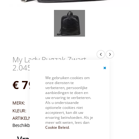
My Lady Rugzak Zwart
2.0458-One Size
Close
We gebruiken cookies om
Cookie
€ 79,95
onze diensten te
Bar
verbeteren, persoonlijke
aanbiedingen te doen en
uw ervaring te verbeteren.
Als u onderstaande
MERK:
MY LADY
optionele cookies niet
KLEUR:
ZWART
accepteert, kan dit uw
ervaring beïnvloeden. Als je
ARTIKELNUMMER:
004177
meer wilt weten, lees dan
Beschikbaarheid:
Niet op voorraad
Cookie Beleid
.