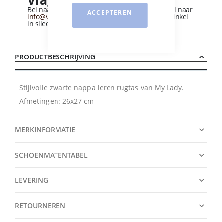
Vragen over dit product?
Bel naar
+31 (0)184 - 412 135
of stuur een e-mail naar
ACCEPTEREN
info@vandervliesschoenen.nl
of bezoek onze winkel
in sliedrecht
(Zie routebeschrijving).
PRODUCTBESCHRIJVING
Stijlvolle zwarte nappa leren rugtas van My Lady.
Afmetingen: 26x27 cm
MERKINFORMATIE
SCHOENMATENTABEL
LEVERING
RETOURNEREN