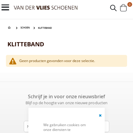
p
0
Toggle
Cart
Nav
SCHOEN
KLITTEBAND
KLITTEBAND
Geen producten gevonden voor deze selectie.
Schrijf je in voor onze nieuwsbrief
Blijf op de hoogte van onze nieuwe producten
en promoties!
Naam
Close
We gebruiken cookies om
Cookie
onze diensten te
Bar