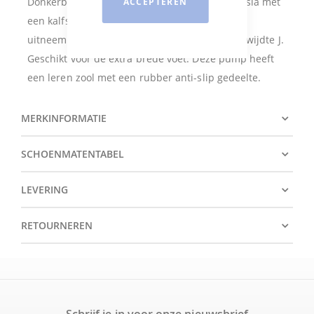
Donkerblauwe kalfssuede bandpump van Hassia met
ACCEPTEREN
een kalfsleren voering. Deze schoen heeft een
uitneembaar, voorgevormd voetbed en is een wijdte J.
Geschikt voor de extra brede voet. Deze pump heeft
een leren zool met een rubber anti-slip gedeelte.
MERKINFORMATIE
SCHOENMATENTABEL
LEVERING
RETOURNEREN