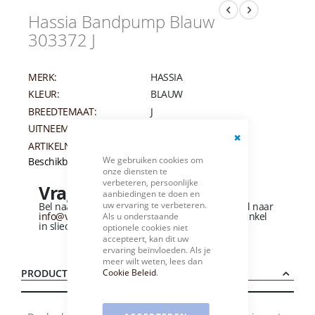
Hassia Bandpump Blauw
303372 J
MERK:
HASSIA
KLEUR:
BLAUW
BREEDTEMAAT:
J
UITNEEMBAAR VOETBED:
JA
ARTIKELNUMMER:
003309
Close
We gebruiken cookies om
Beschikbaarheid:
Niet op voorraad
Cookie
onze diensten te
Bar
verbeteren, persoonlijke
Vragen over dit product?
aanbiedingen te doen en
uw ervaring te verbeteren.
Bel naar
+31 (0)184 - 412 135
of stuur een e-mail naar
info@vandervliesschoenen.nl
of bezoek onze winkel
Als u onderstaande
in sliedrecht
(Zie routebeschrijving).
optionele cookies niet
accepteert, kan dit uw
ervaring beïnvloeden. Als je
meer wilt weten, lees dan
Cookie Beleid
.
PRODUCTBESCHRIJVING