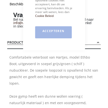
optionele cookies niet
Beschikbaarheid:
Niet op voorraad
accepteert, kan dit uw
ervaring beïnvloeden. Als je
meer wilt weten, lees dan
Vragen over dit product?
Cookie Beleid
.
Bel naar
+31 (0)184 - 412 135
of stuur een e-mail naar
info@vandervliesschoenen.nl
of bezoek onze winkel
in sliedrecht
(Zie routebeschrijving).
ACCEPTEREN
PRODUCTBESCHRIJVING
Comfortabele veterboot van Hartjes, model Ethbo
Boot, uitgevoerd in soepel grijs/groen ( schilf )
nubuckleer. De soepele loopzool is opvallend licht van
gewicht en geeft een heerlijke demping tijdens het
lopen.
Deze gymp heeft een dunne wollen voering (
natuurlijk materiaal ) en met een voorgevormd,