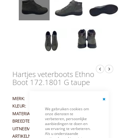
Hartjes veterboots Ethno
Boot 172.1801 G taupe
MERK:
HARTJES
KLEUR:
TAUPE
Close
We gebruiken cookies om
Cookie
MATERIAAL:
NUBUCK
onze diensten te
Bar
verbeteren, persoonlijke
BREEDTEMAAT:
G
aanbiedingen te doen en
UITNEEMBAAR VOETBED:
JA
uw ervaring te verbeteren.
Als u onderstaande
ARTIKELNUMMER:
011289