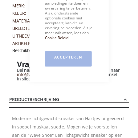
aanbiedingen te doen en
MERK:
HARTJES
uw ervaring te verbeteren.
KLEUR:
TAUPE
Als u onderstaande
optionele cookies niet
MATERIAAL:
SUEDE
accepteert, kan dit uw
ervaring beïnvloeden. Als je
BREEDTEMAAT:
G+
meer wilt weten, lees dan
UITNEEMBAAR VOETBED:
JA
Cookie Beleid
.
ARTIKELNUMMER:
012215
Beschikbaarheid:
Niet op voorraad
ACCEPTEREN
Vragen over dit product?
Bel naar
+31 (0)184 - 412 135
of stuur een e-mail naar
info@vandervliesschoenen.nl
of bezoek onze winkel
in sliedrecht
(Zie routebeschrijving).
PRODUCTBESCHRIJVING
Moderne lichtgewicht sneaker van Hartjes uitgevoerd
in soepel muskaat suede. Mogen we je voorstellen
aan de "Wave Shoe" Een lichtgewicht sneaker op een