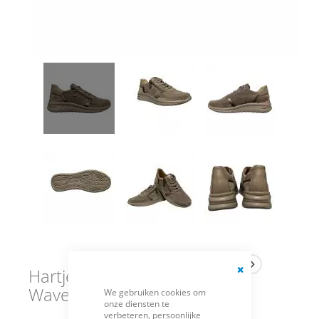
Hartjes Muskaat Sneaker
Close
Wave Shoe G+
We gebruiken cookies om
Cookie
onze diensten te
Bar
verbeteren, persoonlijke