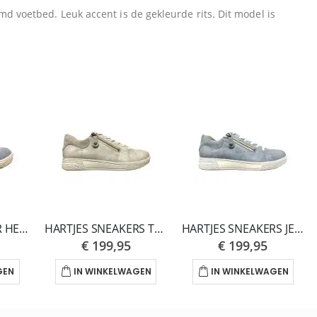
 voetbed. Leuk accent is de gekleurde rits. Dit model is
HARTJES SNEAKER HEAVEN AQUA PHIL SHOE 162.1401 H
HARTJES SNEAKERS TAUPE SOPHIE H
HARTJES SNEAKERS JEANS SOPHIE SHOE H
€ 199,95
€ 199,95
GEN
IN WINKELWAGEN
IN WINKELWAGEN