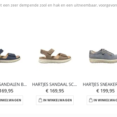
et een zeer dempende zool en hak en een uitneembaar, voorgevormd
HARTJES SANDALEN BLAUW GROOVE H
HARTJES SANDAAL SCHLAMM GROOVE NATURAL H
169,95
€ 169,95
€ 199,95
WINKELWAGEN
IN WINKELWAGEN
IN WINKELWA