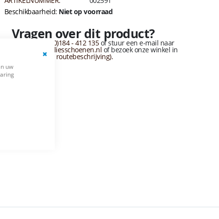
ARTIKELNUMMER:
002591
Beschikbaarheid:
Niet op voorraad
Vragen over dit product?
Bel naar
+31 (0)184 - 412 135
of stuur een e-mail naar
info@vandervliesschoenen.nl
of bezoek onze winkel in
sliedrecht
(Zie routebeschrijving).
Close
en uw
Cookie
varing
Bar