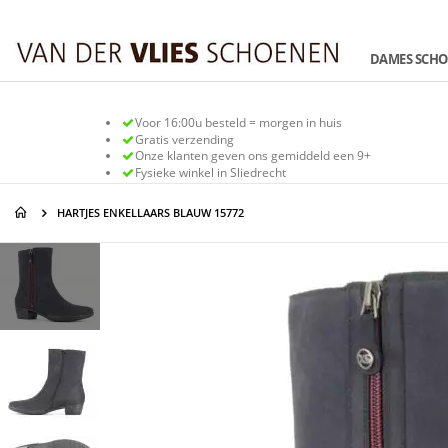
Ga
naar
de
DAMES SCH
inhoud
Voor 16:00u besteld = morgen in huis
Gratis verzending
Onze klanten geven ons gemiddeld een 9+
Fysieke winkel in Sliedrecht
HARTJES ENKELLAARS BLAUW 15772
Ga
Ga
naar
naar
het
het
einde
begin
van
van
de
de
afbeeldingen-
afbeeldingen-
gallerij
gallerij