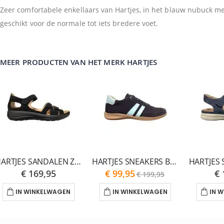
Zeer comfortabele enkellaars van Hartjes, in het blauw nubuck m
geschikt voor de normale tot iets bredere voet.
MEER PRODUCTEN VAN HET MERK HARTJES
HARTJES SANDALEN ZWART POP G
HARTJES SNEAKERS BLAUW GOA G
As
€ 169,95
€ 99,95
€ 
€ 199,95
low
as
IN WINKELWAGEN
IN WINKELWAGEN
IN 