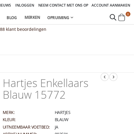
IEUWS
INLOGGEN
NEEM CONTACT MET ONS OP
ACCOUNT AANMAKEN
pro
0
MERKEN
BLOG
OPRUIMING
Cart
888
klant beoordelingen
Hartjes Enkellaars
Blauw 15772
MERK:
HARTJES
KLEUR:
BLAUW
UITNEEMBAAR VOETBED:
JA