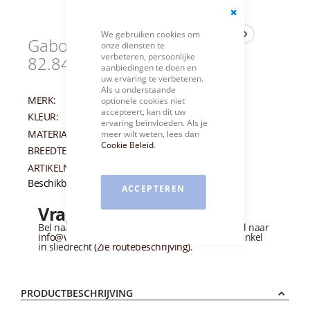
Close
We gebruiken cookies om
Cookie
Gabor Sandalen Camel
onze diensten te
Bar
verbeteren, persoonlijke
82.840.53 G
aanbiedingen te doen en
uw ervaring te verbeteren.
Als u onderstaande
MERK:
GABOR
optionele cookies niet
accepteert, kan dit uw
KLEUR:
BRUIN
ervaring beïnvloeden. Als je
MATERIAAL:
LEER
meer wilt weten, lees dan
Cookie Beleid
.
BREEDTEMAAT:
G
ARTIKELNUMMER:
012600
Beschikbaarheid:
Niet op voorraad
ACCEPTEREN
Vragen over dit product?
Bel naar
+31 (0)184 - 412 135
of stuur een e-mail naar
info@vandervliesschoenen.nl
of bezoek onze winkel
in sliedrecht
(Zie routebeschrijving).
PRODUCTBESCHRIJVING