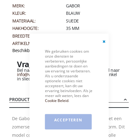
MERK:
GABOR
KLEUR:
BLAUW
MATERIAAL:
SUEDE
HAKHOOGTE:
35 MM
BREEDTEMAAT:
G
ARTIKELNUMMER:
012598
Close
Beschikbaarheid:
Niet op voorraad
We gebruiken cookies om
Cookie
onze diensten te
Bar
verbeteren, persoonlijke
Vragen over dit product?
aanbiedingen te doen en
Bel naar
+31 (0)184 - 412 135
of stuur een e-mail naar
uw ervaring te verbeteren.
info@vandervliesschoenen.nl
of bezoek onze winkel
Als u onderstaande
in sliedrecht
(Zie routebeschrijving).
optionele cookies niet
accepteert, kan dit uw
ervaring beïnvloeden. Als je
meer wilt weten, lees dan
PRODUCTBESCHRIJVING
Cookie Beleid
.
De Gabor 81.712.26 is een elegante sandaal met een
ACCEPTEREN
zomerse uitstraling en een comfortabele pasvorm. Dit
model combineert soepel suede met een stijlvolle