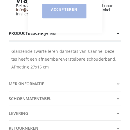
Vragen over dit product?
Bel naar
+31 (0)184 - 412 135
of stuur een e-mail naar
info@vandervliesschoenen.nl
of bezoek onze winkel
ACCEPTEREN
in sliedrecht
(Zie routebeschrijving).
PRODUCTBESCHRIJVING
Glanzende zwarte leren damestas van Czanne. Deze
tas heeft een afneembare,verstelbare schouderband.
Afmeting 27x15 cm
MERKINFORMATIE
SCHOENMATENTABEL
LEVERING
RETOURNEREN