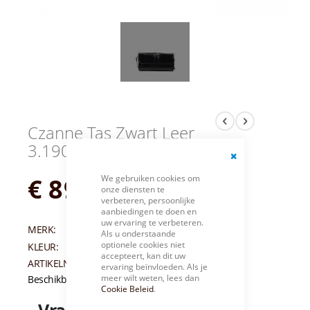
Czanne Tas Zwart Leer
3.1908-One Size
Close
We gebruiken cookies om
€ 89,95
Cookie
onze diensten te
Bar
verbeteren, persoonlijke
aanbiedingen te doen en
uw ervaring te verbeteren.
MERK:
CZANNE
Als u onderstaande
optionele cookies niet
KLEUR:
ZWART
accepteert, kan dit uw
ARTIKELNUMMER:
004686
ervaring beïnvloeden. Als je
meer wilt weten, lees dan
Beschikbaarheid:
Niet op voorraad
Cookie Beleid
.