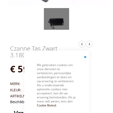
Czanne Tas Zwart
3.1806-One Size
Close
We gebruiken cookies om
€ 59,95
Cookie
onze diensten te
Bar
verbeteren, persoonlijke
aanbiedingen te doen en
uw ervaring te verbeteren.
MERK:
CZANNE
Als u onderstaande
optionele cookies niet
KLEUR:
ZWART
accepteert, kan dit uw
ARTIKELNUMMER:
007345
ervaring beïnvloeden. Als je
meer wilt weten, lees dan
Beschikbaarheid:
Niet op voorraad
Cookie Beleid
.