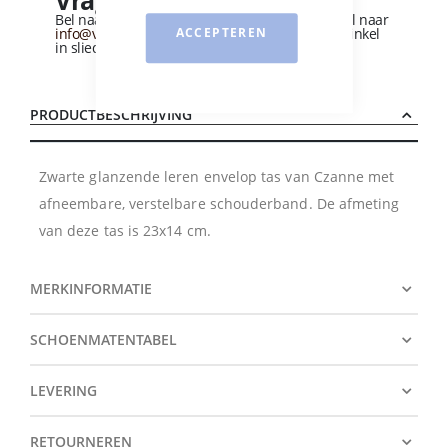
Vragen over dit product?
Bel naar
+31 (0)184 - 412 135
of stuur een e-mail naar
info@vandervliesschoenen.nl
of bezoek onze winkel
ACCEPTEREN
in sliedrecht
(Zie routebeschrijving).
PRODUCTBESCHRIJVING
Zwarte glanzende leren envelop tas van Czanne met
afneembare, verstelbare schouderband. De afmeting
van deze tas is 23x14 cm.
MERKINFORMATIE
SCHOENMATENTABEL
LEVERING
RETOURNEREN