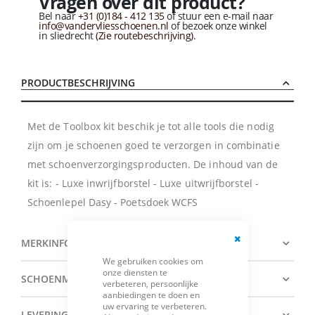
Vragen over dit product?
Bel naar
+31 (0)184 - 412 135
of stuur een e-mail naar
info@vandervliesschoenen.nl
of bezoek onze winkel
in sliedrecht
(Zie routebeschrijving).
PRODUCTBESCHRIJVING
Met de Toolbox kit beschik je tot alle tools die nodig
zijn om je schoenen goed te verzorgen in combinatie
met schoenverzorgingsproducten. De inhoud van de
kit is: - Luxe inwrijfborstel - Luxe uitwrijfborstel -
Schoenlepel Dasy - Poetsdoek WCFS
MERKINFORMATIE
Close
We gebruiken cookies om
Cookie
onze diensten te
Bar
SCHOENMATENTABEL
verbeteren, persoonlijke
aanbiedingen te doen en
uw ervaring te verbeteren.
LEVERING